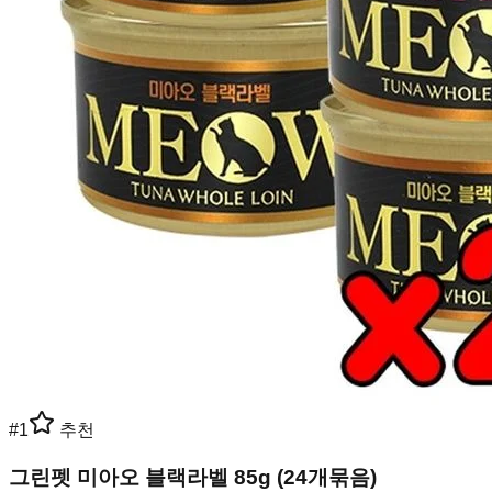
#
1
추천
그린펫 미아오 블랙라벨 85g (24개묶음)