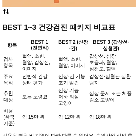
BEST 1~3 건강검진 패키지 비교표
BEST 1
BEST 2 (신장
BEST 3 (갑상선·
항목
(전면적)
·간)
심혈관)
혈액, 소변,
갑상선, 심장
검사
혈액, 소변,
혈압, 갑상선,
초음파, 혈압,
항목
혈압, 이미지
이미지
심전도, 혈액
주요
전반적 건강
신장·간 기능
갑상선·심혈관 질환
목적
상태 평가
조기 발견
탐지
신장 기능
추천
심장 문제 또는 체중
모든 노령묘
저하 의심
대상
감소 고양이
고양이
비용
(한국
약 15만 원
약 12만 원
약 18만 원
기준)
비용은 병원 및 지역에 따라 다를 수 있어요. 수의사와 상의 후