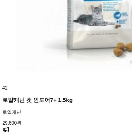
#
2
로얄캐닌 캣 인도어7+ 1.5kg
로얄캐닌
29,600
원