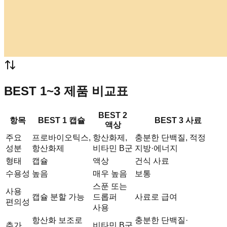
BEST 1~3 제품 비교표
BEST 2
항목
BEST 1 캡슐
BEST 3 사료
액상
주요
프로바이오틱스,
항산화제,
충분한 단백질, 적정
성분
항산화제
비타민 B군
지방·에너지
형태
캡슐
액상
건식 사료
수용성
높음
매우 높음
보통
스푼 또는
사용
캡슐 분할 가능
드롭퍼
사료로 급여
편의성
사용
항산화 보조로
충분한 단백질·
추가
비타민 B군