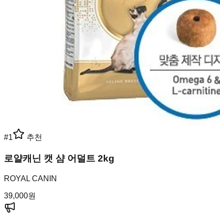
#
1
추천
로얄캐닌 캣 샴 어덜트 2kg
ROYAL CANIN
39,000
원