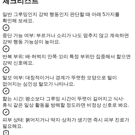
체크리스트
일반 그루밍인지 강박 행동인지 판단할 때 아래 5가지를
확인해 보세요.
중단 가능 여부
:
부르거나 소리가 나도 멈추지 않고 계속하면
강박 행동 가능성이 높아요.
반복 부위
:
배·허벅지 안쪽·꼬리 특정 부위만 집중해서 핥으면
강박 신호예요.
탈모 여부
:
대칭적이거나 경계가 뚜렷한 모양으로 털이
없어지는 심인성 탈모가 나타나요.
핥는 시간
:
평소보다 그루밍 시간이 뚜렷이 길어지고 식사·
휴식 같은 일상 활동을 방해할 정도라면 비정상 신호로 봐요.
피부 상태
:
붉어지거나 딱지·상처가 생기면 즉시 피부 진료가
필요해요.