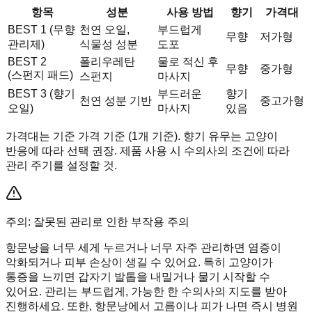
항목
성분
사용 방법
향기
가격대
BEST 1 (무향
천연 오일,
부드럽게
무향
저가형
관리제)
식물성 성분
도포
BEST 2
폴리우레탄
물로 적신 후
무향
중가형
(스펀지 패드)
스펀지
마사지
BEST 3 (향기
부드러운
향기
천연 성분 기반
중고가형
오일)
마사지
있음
가격대는 기준 가격 기준 (1개 기준). 향기 유무는 고양이
반응에 따라 선택 권장. 제품 사용 시 수의사의 조건에 따라
관리 주기를 설정할 것.
주의: 잘못된 관리로 인한 부작용 주의
항문낭을 너무 세게 누르거나 너무 자주 관리하면 염증이
악화되거나 피부 손상이 생길 수 있어요. 특히 고양이가
통증을 느끼면 갑자기 발톱을 내밀거나 물기 시작할 수
있어요. 관리는 부드럽게, 가능한 한 수의사의 지도를 받아
진행하세요. 또한, 항문낭에서 고름이나 피가 나면 즉시 병원