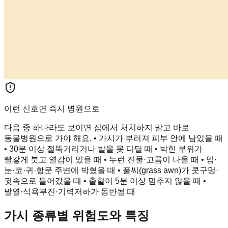
이런 신호면 즉시 병원으로
다음 중 하나라도 보이면 집에서 처치하지 말고 바로
동물병원으로 가야 해요. • 가시가 부러져 피부 안에 남았을 때
• 30분 이상 절뚝거리거나 발을 못 디딜 때 • 박힌 부위가
빨갛게 붓고 열감이 있을 때 • 누런 진물·고름이 나올 때 • 입·
눈·코·귀·항문 주변에 박혔을 때 • 풀씨(grass awn)가 콧구멍·
귓속으로 들어갔을 때 • 출혈이 5분 이상 멈추지 않을 때 •
발열·식욕부진·기력저하가 동반될 때
가시 종류별 위험도와 특징