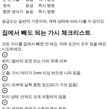
귓속
응급
즉시 병원
항문·생식기
높음
즉시 병원
응급도는 일반적 기준이며, 개체 상태에 따라 다를 수 있어요
집에서 빼도 되는 가시 체크리스트
모든 가시를 집에서 빼면 안 돼요. 아래 조건이 모두 맞을 때만
시도하세요.
위치
:
발바닥 표면 또는 다리 외측 피부
노출
:
가시 머리가 1mm 이상 밖으로 나와 있음
깊이
:
피부에 살짝 꽂힌 정도(피가 거의 없음)
아이 상태
:
만져도 크게 저항하지 않음
도구
:
깨끗한 핀셋과 소독약 준비 완료