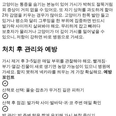
고양이는 통증을 숨기는 본능이 있어 가시가 박혀도 절뚝거림
외 증상이 거의 없을 수 있어요. 또 자기 상처를 과도하게 핥아
2차 감염을 키우는 경우가 많아요. 고양이가 한쪽 발만 들고
있거나 평소와 달리 그루밍을 한 부위에 집중하면 반드시
발가락 사이까지 살펴봐야 해요. 무리하게 잡고 빼려다
보호자가 물리거나 고양이가 더 깊이 가시를 밀어넣을 수
있으니, 저항이 강하면 바로 병원으로 가세요.
처치 후 관리와 예방
가시 제거 후 3~5일은 매일 부위를 관찰해야 해요. 빨개짐·
부기·열감·진물이 새로 생기면 농양 가능성이 있으니 병원에
가세요. 핥지 못하게 넥카라를 씌우는 게 가장 확실해요.
예방
포인트
산책로 선택
:
풀숲·잡초가 우거진 길은 피하기
산책 후 점검
:
발가락 사이·발바닥·귀·코 주변 매일 확인
발 관리
:
발 주변 털을 짧게 유지해 가시 부착 줄이기