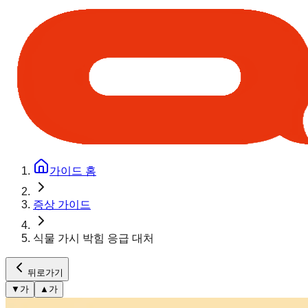
가이드 홈
증상 가이드
식물 가시 박힘 응급 대처
뒤로가기
▼
가
▲
가