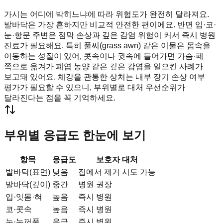
가시는 어디에 박히느냐에 따라 위험도가 완전히 달라져요.
발바닥은 가장 흔하지만 비교적 안전한 편이에요. 반면 입·코·
눈·항문 주변은 점막 손상과 깊은 감염 위험이 커서 즉시 병원
진료가 필요해요. 특히 풀씨(grass awn) 같은 이물은 몸속을
이동하는 성질이 있어, 콧속이나 귓속에 들어가면 가슴·폐
쪽으로 옮겨가 폐엽 농양 같은 깊은 감염을 일으킨 사례가
보고돼 있어요. 체강을 관통한 상처는 내부 장기 손상 여부
평가가 필요할 수 있으니, 부위별로 대처 우선순위가
달라진다는 점을 꼭 기억하세요.
부위별 응급도 한눈에 보기
항목
응급도
보호자 대처
발바닥(표면)
낮음
집에서 제거 시도 가능
발바닥(깊이)
중간
병원 권장
입·잇몸·혀
높음
즉시 병원
코·콧속
높음
즉시 병원
눈·눈꺼풀
응급
즉시 병원