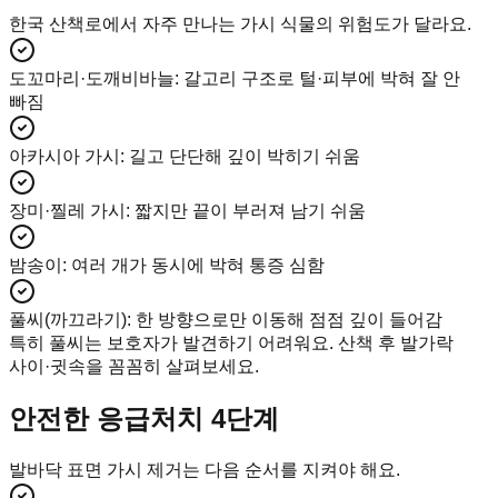
한국 산책로에서 자주 만나는 가시 식물의 위험도가 달라요.
도꼬마리·도깨비바늘
:
갈고리 구조로 털·피부에 박혀 잘 안
빠짐
아카시아 가시
:
길고 단단해 깊이 박히기 쉬움
장미·찔레 가시
:
짧지만 끝이 부러져 남기 쉬움
밤송이
:
여러 개가 동시에 박혀 통증 심함
풀씨(까끄라기)
:
한 방향으로만 이동해 점점 깊이 들어감
특히 풀씨는 보호자가 발견하기 어려워요. 산책 후 발가락
사이·귓속을 꼼꼼히 살펴보세요.
안전한 응급처치 4단계
발바닥 표면 가시 제거는 다음 순서를 지켜야 해요.