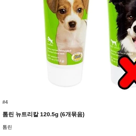
#
4
톰린 뉴트리칼 120.5g (6개묶음)
톰린