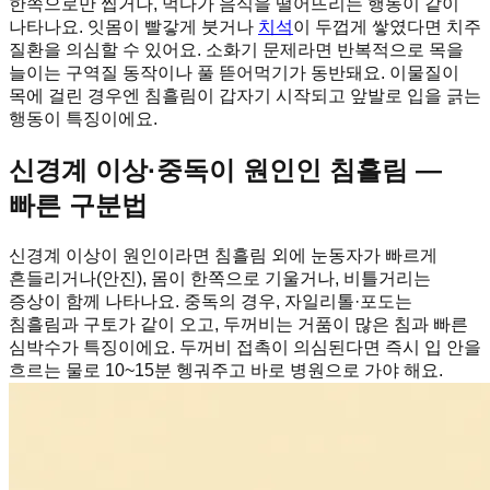
한쪽으로만 씹거나, 먹다가 음식을 떨어뜨리는 행동이 같이
나타나요. 잇몸이 빨갛게 붓거나
치석
이 두껍게 쌓였다면 치주
질환을 의심할 수 있어요. 소화기 문제라면 반복적으로 목을
늘이는 구역질 동작이나 풀 뜯어먹기가 동반돼요. 이물질이
목에 걸린 경우엔 침흘림이 갑자기 시작되고 앞발로 입을 긁는
행동이 특징이에요.
신경계 이상·중독이 원인인 침흘림 —
빠른 구분법
신경계 이상이 원인이라면 침흘림 외에 눈동자가 빠르게
흔들리거나(안진), 몸이 한쪽으로 기울거나, 비틀거리는
증상이 함께 나타나요. 중독의 경우, 자일리톨·포도는
침흘림과 구토가 같이 오고, 두꺼비는 거품이 많은 침과 빠른
심박수가 특징이에요. 두꺼비 접촉이 의심된다면 즉시 입 안을
흐르는 물로 10~15분 헹궈주고 바로 병원으로 가야 해요.