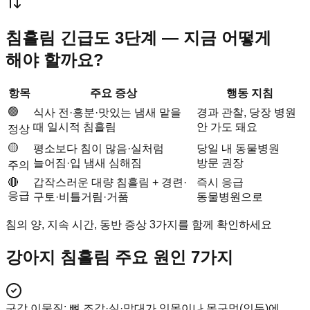
침흘림 긴급도 3단계 — 지금 어떻게
해야 할까요?
항목
주요 증상
행동 지침
🟢
식사 전·흥분·맛있는 냄새 맡을
경과 관찰, 당장 병원
때 일시적 침흘림
안 가도 돼요
정상
🟡
평소보다 침이 많음·실처럼
당일 내 동물병원
늘어짐·입 냄새 심해짐
방문 권장
주의
🔴
갑작스러운 대량 침흘림 + 경련·
즉시 응급
응급
구토·비틀거림·거품
동물병원으로
침의 양, 지속 시간, 동반 증상 3가지를 함께 확인하세요
강아지 침흘림 주요 원인 7가지
구강 이물질
:
뼈 조각·실·막대가 잇몸이나 목구멍(인두)에