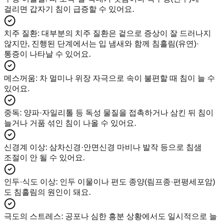
걸리면 갑자기 침이 급증할 수 있어요.
치주 질환
:
대부분의 치주 질환은 겉으로 증상이 잘 드러나지
않지만, 진행된 단계에서는 입 냄새와 함께 침흘림(유연)·
통증이 나타날 수 있어요.
메스꺼움
:
차 멀미나 위장 자극으로 속이 불편할 때 침이 늘 수
있어요.
중독
:
양파·자일리톨 등 독성 물질을 접촉하거나 삼킨 뒤 침이
늘거나 거품 섞인 침이 나올 수 있어요.
신경계 이상
:
삼차신경·안면신경 마비나 발작 등으로 침샘
조절이 안 될 수 있어요.
인두·식도 이상
:
인두 이물이나 편도 종양(림프종·편평세포암)
도 침흘림의 원인이 돼요.
극도의 스트레스
:
공포나 심한 흥분 상황에서도 일시적으로 늘