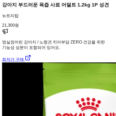
강아지 부드러운 육즙 사료 어덜트 1.2kg 1P 성견
뉴트리탑
21,300
원
멍실장
어린 강아지 / 노령견 치아부담 ZERO 건강을 위한
기능성 성분이 포함되어 있어요.
최저가 구매