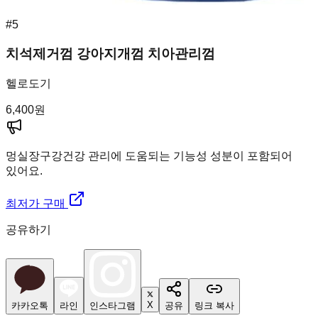
#
5
치석제거껌 강아지개껌 치아관리껌
헬로도기
6,400
원
멍실장
구강건강 관리에 도움되는 기능성 성분이 포함되어
있어요.
최저가 구매
공유하기
X
카카오톡
라인
인스타그램
공유
링크 복사