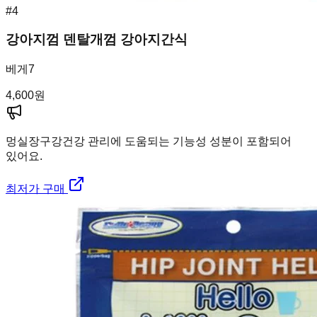
#
4
강아지껌 덴탈개껌 강아지간식
베게7
4,600
원
멍실장
구강건강 관리에 도움되는 기능성 성분이 포함되어
있어요.
최저가 구매