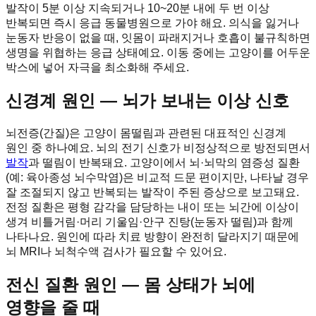
발작이 5분 이상 지속되거나 10~20분 내에 두 번 이상
반복되면 즉시 응급 동물병원으로 가야 해요. 의식을 잃거나
눈동자 반응이 없을 때, 잇몸이 파래지거나 호흡이 불규칙하면
생명을 위협하는 응급 상태예요. 이동 중에는 고양이를 어두운
박스에 넣어 자극을 최소화해 주세요.
신경계 원인 — 뇌가 보내는 이상 신호
뇌전증(간질)은 고양이 몸떨림과 관련된 대표적인 신경계
원인 중 하나예요. 뇌의 전기 신호가 비정상적으로 방전되면서
발작
과 떨림이 반복돼요. 고양이에서 뇌·뇌막의 염증성 질환
(예: 육아종성 뇌수막염)은 비교적 드문 편이지만, 나타날 경우
잘 조절되지 않고 반복되는 발작이 주된 증상으로 보고돼요.
전정 질환은 평형 감각을 담당하는 내이 또는 뇌간에 이상이
생겨 비틀거림·머리 기울임·안구 진탕(눈동자 떨림)과 함께
나타나요. 원인에 따라 치료 방향이 완전히 달라지기 때문에
뇌 MRI나 뇌척수액 검사가 필요할 수 있어요.
전신 질환 원인 — 몸 상태가 뇌에
영향을 줄 때