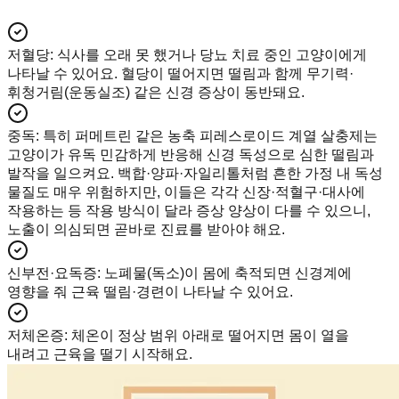
저혈당
:
식사를 오래 못 했거나 당뇨 치료 중인 고양이에게
나타날 수 있어요. 혈당이 떨어지면 떨림과 함께 무기력·
휘청거림(운동실조) 같은 신경 증상이 동반돼요.
중독
:
특히 퍼메트린 같은 농축 피레스로이드 계열 살충제는
고양이가 유독 민감하게 반응해 신경 독성으로 심한 떨림과
발작을 일으켜요. 백합·양파·자일리톨처럼 흔한 가정 내 독성
물질도 매우 위험하지만, 이들은 각각 신장·적혈구·대사에
작용하는 등 작용 방식이 달라 증상 양상이 다를 수 있으니,
노출이 의심되면 곧바로 진료를 받아야 해요.
신부전·요독증
:
노폐물(독소)이 몸에 축적되면 신경계에
영향을 줘 근육 떨림·경련이 나타날 수 있어요.
저체온증
:
체온이 정상 범위 아래로 떨어지면 몸이 열을
내려고 근육을 떨기 시작해요.