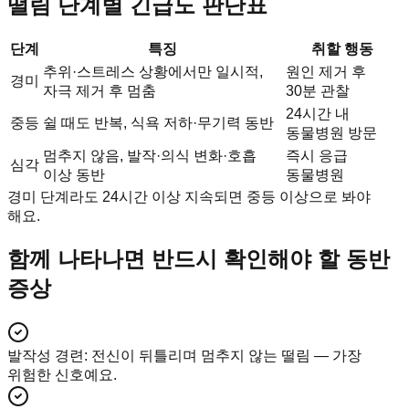
떨림 단계별 긴급도 판단표
단계
특징
취할 행동
추위·스트레스 상황에서만 일시적,
원인 제거 후
경미
자극 제거 후 멈춤
30분 관찰
24시간 내
중등
쉴 때도 반복, 식욕 저하·무기력 동반
동물병원 방문
멈추지 않음, 발작·의식 변화·호흡
즉시 응급
심각
이상 동반
동물병원
경미 단계라도 24시간 이상 지속되면 중등 이상으로 봐야
해요.
함께 나타나면 반드시 확인해야 할 동반
증상
발작성 경련
:
전신이 뒤틀리며 멈추지 않는 떨림 — 가장
위험한 신호예요.