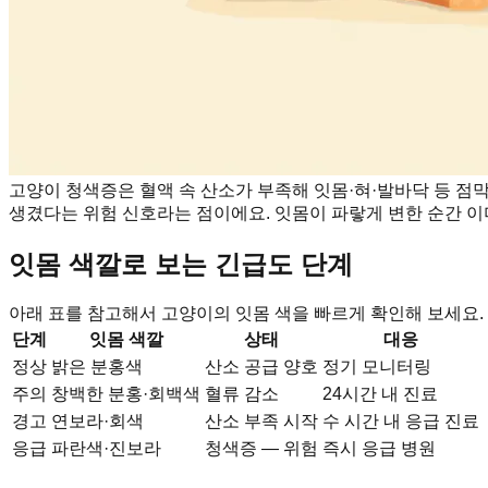
고양이 청색증은 혈액 속 산소가 부족해 잇몸·혀·발바닥 등 점
생겼다는 위험 신호라는 점이에요. 잇몸이 파랗게 변한 순간 이
잇몸 색깔로 보는 긴급도 단계
아래 표를 참고해서 고양이의 잇몸 색을 빠르게 확인해 보세요.
단계
잇몸 색깔
상태
대응
정상
밝은 분홍색
산소 공급 양호
정기 모니터링
주의
창백한 분홍·회백색
혈류 감소
24시간 내 진료
경고
연보라·회색
산소 부족 시작
수 시간 내 응급 진료
응급
파란색·진보라
청색증 — 위험
즉시 응급 병원