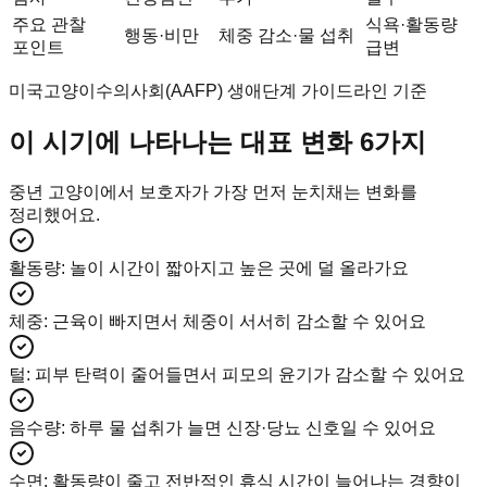
주요 관찰
식욕·활동량
행동·비만
체중 감소·물 섭취
포인트
급변
미국고양이수의사회(AAFP) 생애단계 가이드라인 기준
이 시기에 나타나는 대표 변화 6가지
중년 고양이에서 보호자가 가장 먼저 눈치채는 변화를
정리했어요.
활동량
:
놀이 시간이 짧아지고 높은 곳에 덜 올라가요
체중
:
근육이 빠지면서 체중이 서서히 감소할 수 있어요
털
:
피부 탄력이 줄어들면서 피모의 윤기가 감소할 수 있어요
음수량
:
하루 물 섭취가 늘면 신장·당뇨 신호일 수 있어요
수면
:
활동량이 줄고 전반적인 휴식 시간이 늘어나는 경향이