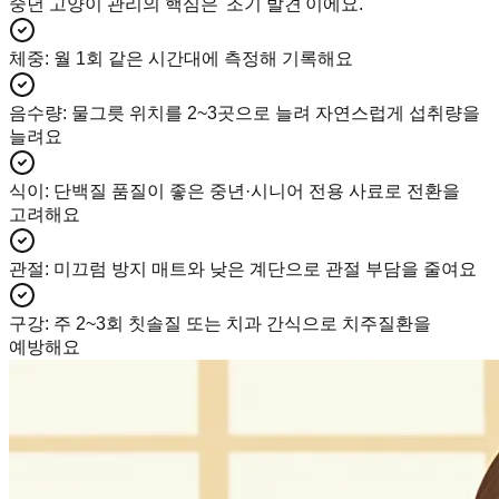
중년 고양이 관리의 핵심은 '조기 발견'이에요.
체중
:
월 1회 같은 시간대에 측정해 기록해요
음수량
:
물그릇 위치를 2~3곳으로 늘려 자연스럽게 섭취량을
늘려요
식이
:
단백질 품질이 좋은 중년·시니어 전용 사료로 전환을
고려해요
관절
:
미끄럼 방지 매트와 낮은 계단으로 관절 부담을 줄여요
구강
:
주 2~3회 칫솔질 또는 치과 간식으로 치주질환을
예방해요