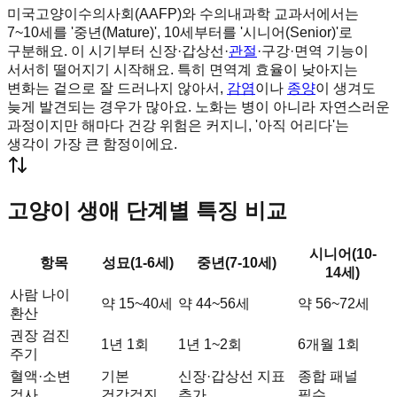
미국고양이수의사회(AAFP)와 수의내과학 교과서에서는
7~10세를 '중년(Mature)', 10세부터를 '시니어(Senior)'로
구분해요. 이 시기부터 신장·갑상선·
관절
·구강·면역 기능이
서서히 떨어지기 시작해요. 특히 면역계 효율이 낮아지는
변화는 겉으로 잘 드러나지 않아서,
감염
이나
종양
이 생겨도
늦게 발견되는 경우가 많아요. 노화는 병이 아니라 자연스러운
과정이지만 해마다 건강 위험은 커지니, '아직 어리다'는
생각이 가장 큰 함정이에요.
고양이 생애 단계별 특징 비교
시니어(10-
항목
성묘(1-6세)
중년(7-10세)
14세)
사람 나이
약 15~40세
약 44~56세
약 56~72세
환산
권장 검진
1년 1회
1년 1~2회
6개월 1회
주기
혈액·소변
기본
신장·갑상선 지표
종합 패널
검사
건강검진
추가
필수