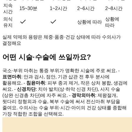
지속
15~30분
1~2시간
2~6시간
2~8시간
시간
의식
상황에
상황에 따라
유지
따라
실제 약제와 용량은 체중·품종·건강 상태에 따라 수의사가
결정해요
어떤 시술·수술에 쓰일까요?
국소·부위 마취는 통증 부위가 명확한 시술에 주로 써요. -
표면마취
: 안과 검사, 점안, 기관 삽관 전 후두 분사에
활용해요. -
침윤마취
: 피부 종괴 제거, 작은 상처 봉합, 생검에
써요. -
신경차단
: 치아 발치(상·하악 신경 차단), 사지 수술
(상완 신경총 차단)에 자주 써요. -
경막외마취
: 제왕절개,
뒷다리 정형외과 수술, 복부 수술에 써서 전신마취 부담을
줄여요. 수의사는 수술 부위·시간·아이의 건강 상태를 종합해
가장 적합한 조합을 선택해요.