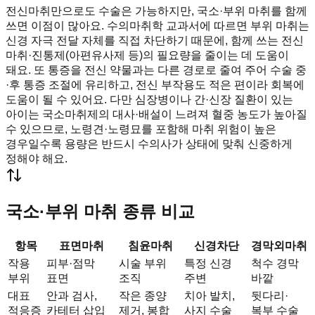
전신마취만으로도 수술은 가능하지만, 국소·부위 마취를 함께
쓰면 이점이 많아요. 수의마취학 교과서에 따르면 부위 마취는
신경 자극 전달 자체를 직접 차단하기 때문에, 함께 쓰는 전신
마취·진통제(아편유사제 등)의 필요량을 줄이는 데 도움이
돼요. 또 통증을 전신 약물과는 다른 경로로 줄여 주어 수술 중
·후 통증 조절에 유리하고, 전신 부작용도 적은 편이라 회복에
도움이 될 수 있어요. 다만 심장병이나 간·신장 질환이 있는
아이는 국소마취제의 대사·배설이 느려져 혈중 농도가 높아질
수 있으므로, 노령견·노령묘를 포함해 마취 위험이 높은
경우일수록 용량은 반드시 수의사가 상태에 맞춰 신중하게
정해야 해요.
국소·부위 마취 종류 비교
항목
표면마취
침윤마취
신경차단
경막외마취
작용
피부·점막
시술 부위
특정 신경
척수 경막
부위
표면
조직
주변
바깥
대표
안과 검사,
작은 종양
치아 발치,
뒷다리·
적응증
카테터 삽입
제거, 봉합
사지 수술
복부 수술