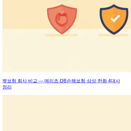
펫보험 회사 비교 — 메리츠·DB손해보험·삼성·한화 4대사
정리