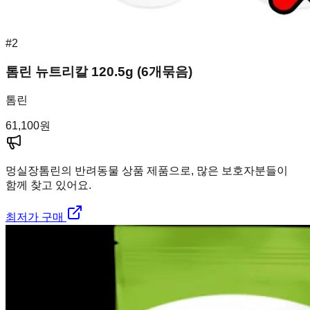
#
2
톰린 뉴트리칼 120.5g (6개묶음)
톰린
61,100
원
멍실장
톰린의 반려동물 상품 제품으로, 많은 보호자분들이
함께 찾고 있어요.
최저가 구매