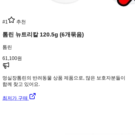
#
1
추천
톰린 뉴트리칼 120.5g (6개묶음)
톰린
61,100
원
멍실장
톰린의 반려동물 상품 제품으로, 많은 보호자분들이
함께 찾고 있어요.
최저가 구매