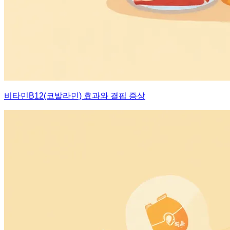
비타민B12(코발라민) 효과와 결핍 증상