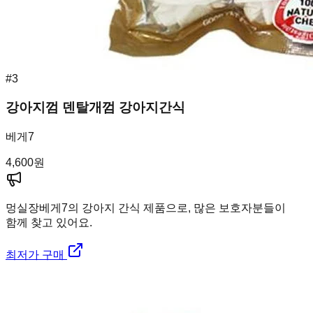
#
3
강아지껌 덴탈개껌 강아지간식
베게7
4,600
원
멍실장
베게7의 강아지 간식 제품으로, 많은 보호자분들이
함께 찾고 있어요.
최저가 구매