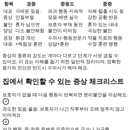
항목
경증
중등도
중증
대표
가벼운 짖음·
파괴 행동·지속적
자해·탈출 시도 등
증상
안절부절
짖음·배변 실수
강한 공황 반응
불안
혼자 남으면
보호자 부재 동안
혼자 있는 내내
양상
다소 불안해함
불안이 이어짐
극심한 불안
권장
환경 개선
수의사·행동전문가
약물 치료와 행동
대응
+독립성 훈련
상담+훈련
수정 훈련 병행
증상의 종류와 강도는 개마다 다르고 단계가 서로 겹칠 수
있어요. 이 표는 이해를 돕기 위한 일반적 정리이며, 정확한
평가와 진단은 반드시 수의사가 해야 해요.
집에서 확인할 수 있는 증상 체크리스트
보호자가 없을 때 다음 행동이 반복되면 분리불안을 의심해요.
과도한 짖음·울음
:
보호자가 나간 직후부터 오래 멈추지 않고
이어져요
파괴 행동
:
문·창문 주변을 집중적으로 긁거나 가구를