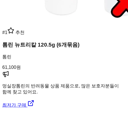
#
1
추천
톰린 뉴트리칼 120.5g (6개묶음)
톰린
61,100
원
멍실장
톰린의 반려동물 상품 제품으로, 많은 보호자분들이
함께 찾고 있어요.
최저가 구매