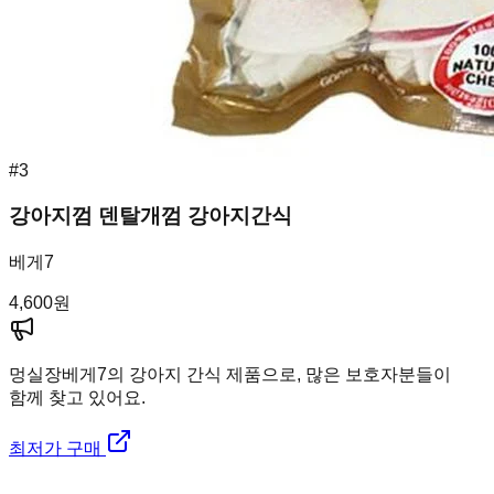
#
3
강아지껌 덴탈개껌 강아지간식
베게7
4,600
원
멍실장
베게7의 강아지 간식 제품으로, 많은 보호자분들이
함께 찾고 있어요.
최저가 구매