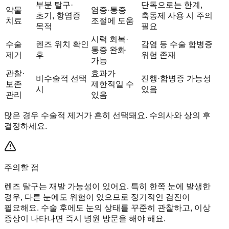
부분 탈구·
단독으로는 한계,
약물
염증·통증
초기, 항염증
축동제 사용 시 주의
치료
조절에 도움
목적
필요
시력 회복·
수술
렌즈 위치 확인
감염 등 수술 합병증
통증 완화
제거
후
위험 존재
가능
관찰·
효과가
비수술적 선택
진행·합병증 가능성
보존
제한적일 수
시
있음
관리
있음
많은 경우 수술적 제거가 흔히 선택돼요. 수의사와 상의 후
결정하세요.
주의할 점
렌즈 탈구는 재발 가능성이 있어요. 특히 한쪽 눈에 발생한
경우, 다른 눈에도 위험이 있으므로 정기적인 검진이
필요해요. 수술 후에도 눈의 상태를 꾸준히 관찰하고, 이상
증상이 나타나면 즉시 병원 방문을 해야 해요.