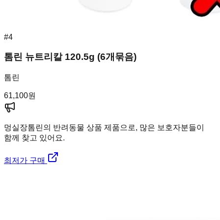
#
4
톰린 뉴트리칼 120.5g (6개묶음)
톰린
61,100
원
멍실장
톰린의 반려동물 상품 제품으로, 많은 보호자분들이
함께 찾고 있어요.
최저가 구매