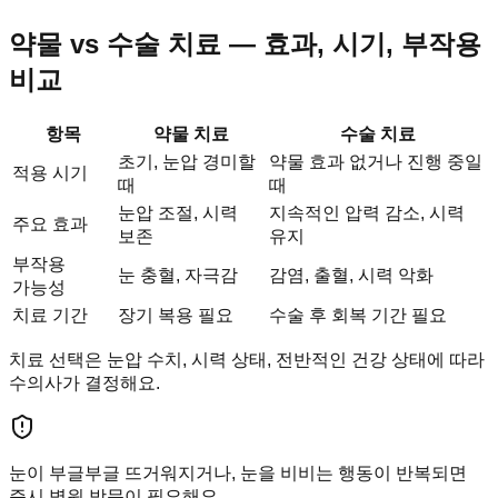
약물 vs 수술 치료 — 효과, 시기, 부작용
비교
항목
약물 치료
수술 치료
초기, 눈압 경미할
약물 효과 없거나 진행 중일
적용 시기
때
때
눈압 조절, 시력
지속적인 압력 감소, 시력
주요 효과
보존
유지
부작용
눈 충혈, 자극감
감염, 출혈, 시력 악화
가능성
치료 기간
장기 복용 필요
수술 후 회복 기간 필요
치료 선택은 눈압 수치, 시력 상태, 전반적인 건강 상태에 따라
수의사가 결정해요.
눈이 부글부글 뜨거워지거나, 눈을 비비는 행동이 반복되면
즉시 병원 방문이 필요해요