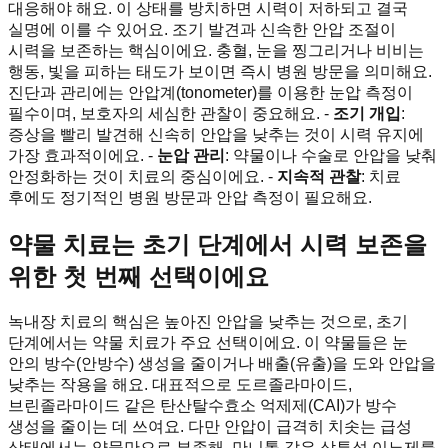
대응해야 해요. 이 상태를 방치하면 시력이 저하되고 결국
실명에 이를 수 있어요. 조기 발견과 신속한 안압 조절이
시력을 보존하는 핵심이에요. 충혈, 눈을 찡그리거나 비비는
행동, 빛을 피하는 태도가 보이면 즉시 병원 방문을 의미해요.
진단과 관리에는 안압계(tonometer)를 이용한 눈압 측정이
필수이며, 보호자의 세심한 관찰이 중요해요. -
조기 개입
:
증상을 빨리 발견해 신속히 안압을 낮추는 것이 시력 유지에
가장 효과적이에요. -
눈압 관리
: 약물이나 수술로 안압을 낮춰
안정화하는 것이 치료의 중심이에요. -
지속적 관찰
: 치료
후에도 정기적인 병원 방문과 안압 측정이 필요해요.
약물 치료는 초기 단계에서 시력 보존을
위한 첫 번째 선택이에요
녹내장 치료의 핵심은 높아진 안압을 낮추는 것으로, 초기
단계에서는 약물 치료가 주요 선택이에요. 이 약물들은 눈
안의 방수(안방수) 생성을 줄이거나 배출(유출)을 도와 안압을
낮추는 작용을 해요. 대표적으로 도르졸라마이드,
브린졸라마이드 같은 탄산탈수효소 억제제(CAI)가 방수
생성을 줄이는 데 쓰여요. 다만 안압이 급격히 치솟는 급성
상태에서는 약물만으로 부족해, 만니톨 같은 삼투성 이뇨제를