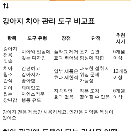
강아지 치아 관리 도구 비교표
추천
항목
도구 유형
장점
단점
시기
강아지
치아와 잇몸에
플라그 제거
초기 습관
6개월
전용
맞는 디자인
효과 뛰어남
형성에 적합
이상
칫솔
치아
간편하고
과도한 섭취 시
일부 제품은
12개월
청소
강아지가
위장 문제
효과 제한적
이상
간식
좋아함
가능성
치아
재미있고
지속적인
작은 조각
6개월
씹는
자연스러운
효과 없음
떨어질 수 있음
이상
장난감
행동 유도
강아지 전용 제품만 사용하세요. 인간용 치약은 독성이
있어요.