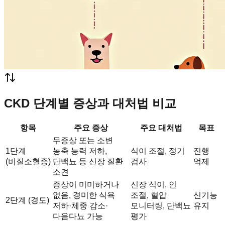
CKD 단계별 증상과 대처법 비교
항목
주요 증상
주요 대처법
목표
무증상 또는 소변
1단계
농축 능력 저하,
식이 조절, 정기
진행
(비질소혈증)
단백뇨 등 신장 질환
검사
억제
소견
증상이 미미하거나
신장 식이, 인
없음, 경미한 식욕
조절, 혈압
신기능
2단계 (경도)
저하·체중 감소·
모니터링, 단백뇨
유지
다음다뇨 가능
평가