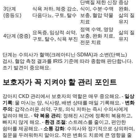
단백질 제한 신장
증상
3단계
식욕 저하, 체중 감소,
식이, 수분·수액
완화,
(중등도)
다음다뇨, 구토, 탈수
보충, 혈압 약물
삶의 질
치료
유지
정맥 수액, 영양
요독증, 임상적 쇠약,
삶의 질
4단계 (중증)
보충, 완화 치료,
구토, 탈수, 식욕 부진
유지
전문 치료
단계는 수의사가 혈액(크레아티닌·SDMA)과 소변(단백뇨)
검사, 혈압 측정 결과를 IRIS 기준에 따라 종합해 판단합니다.
조기 발견이 중요해요.
보호자가 꼭 지켜야 할 관리 포인트
강아지 CKD 관리에서 보호자의 역할은 매우 중요해요. -
일상
기록
: 물 마시는 양, 식사량, 배변 상태를 매일 기록해요. -
변화
주의
: 갑작스러운 쇠약, 구토, 의식 저하는 즉시 수의사에게
알려야 해요. -
약 복용 관리
: 정해진 시간에 정확히 복용하고,
빠지지 않게 해요. -
환경 조절
: 스트레스를 줄이고, 편안한
쉼터를 제공해요. -
소통 강화
: 수의사와 정기적으로 상의하며,
질문을 두려워하지 말아요. 작은 변화도 치료에 큰 영향을 줄