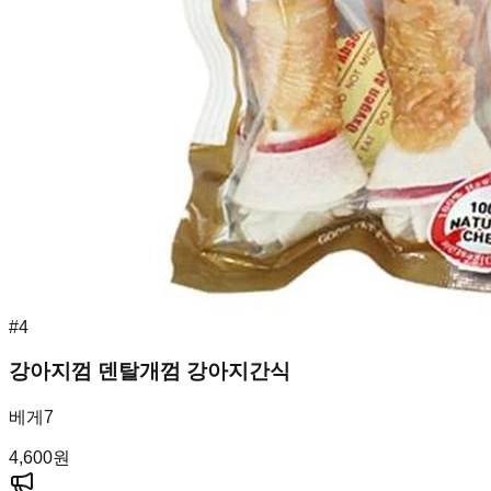
#
4
강아지껌 덴탈개껌 강아지간식
베게7
4,600
원