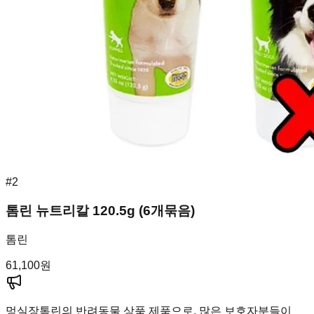
#
2
톰린 뉴트리칼 120.5g (6개묶음)
톰린
61,100
원
멍실장
톰린의 반려동물 상품 제품으로, 많은 보호자분들이