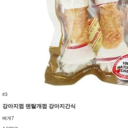
#
3
강아지껌 덴탈개껌 강아지간식
베게7