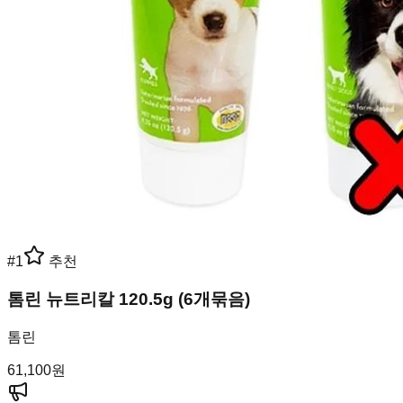
#
1
추천
톰린 뉴트리칼 120.5g (6개묶음)
톰린
61,100
원