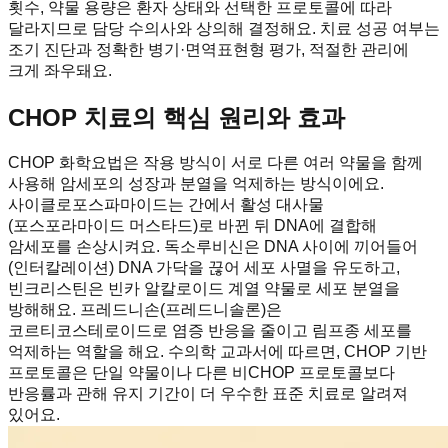
횟수, 약물 용량은 환자 상태와 선택한 프로토콜에 따라
달라지므로 담당 수의사와 상의해 결정해요. 치료 성공 여부는
조기 진단과 정확한 병기·면역표현형 평가, 적절한 관리에
크게 좌우돼요.
CHOP 치료의 핵심 원리와 효과
CHOP 화학요법은 작용 방식이 서로 다른 여러 약물을 함께
사용해 암세포의 성장과 분열을 억제하는 방식이에요.
사이클로포스파마이드는 간에서 활성 대사물
(포스포라마이드 머스타드)로 바뀐 뒤 DNA에 결합해
암세포를 손상시켜요. 독소루비신은 DNA 사이에 끼어들어
(인터칼레이션) DNA 가닥을 끊어 세포 사멸을 유도하고,
빈크리스틴은 빈카 알칼로이드 계열 약물로 세포 분열을
방해해요. 프레드니손(프레드니솔론)은
코르티코스테로이드로 염증 반응을 줄이고 림프종 세포를
억제하는 역할을 해요. 수의학 교과서에 따르면, CHOP 기반
프로토콜은 단일 약물이나 다른 비CHOP 프로토콜보다
반응률과 관해 유지 기간이 더 우수한 표준 치료로 알려져
있어요.