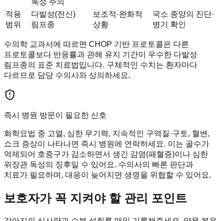
독성 주의
적용
다발성(전신)
보조적·완화적
국소 종양의 진단·
범위
림프종
상황
병기 확인
수의학 교과서에 따르면 CHOP 기반 프로토콜은 다른
프로토콜보다 반응률과 관해 유지 기간이 우수한 다발성
림프종의 표준 치료법입니다. 구체적인 수치는 환자마다
다르므로 담당 수의사와 상의하세요.
즉시 병원 방문이 필요한 신호
화학요법 중 고열, 심한 무기력, 지속적인 구역질·구토, 혈변,
쇼크 증상이 나타나면 즉시 병원에 연락하세요. 이는 골수가
억제되어 호중구가 감소하면서 생긴 감염(패혈증)이나 심한
위장관 독성의 징후일 수 있어요. 수의사의 빠른 판단과
치료가 필요하며, 대응이 늦어지면 생명을 위협할 수 있어요.
보호자가 꼭 지켜야 할 관리 포인트
강아지의 식사량과 수분 섭취를 매일 기록해주세요. 약물 복용