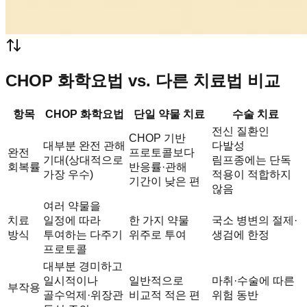
CHOP 화학요법 vs. 다른 치료법 비교
항목
CHOP 화학요법
단일 약물 치료
수술 치료
전신 질환인
CHOP 기반
대부분 완전 관해
다발성
완전
프로토콜보다
기대(상대적으로
림프종에는 단독
회복률
반응률·관해
가장 우수)
적용이 적합하지
기간이 낮은 편
않음
여러 약물을
치료
일정에 따라
한 가지 약물
국소 병변의 절제·
방식
투여하는 다주기
위주로 투여
생검에 한정
프로토콜
대부분 경미하고
일시적이나
일반적으로
마취·수술에 따른
부작용
골수억제·위장관
비교적 적은 편
위험 동반