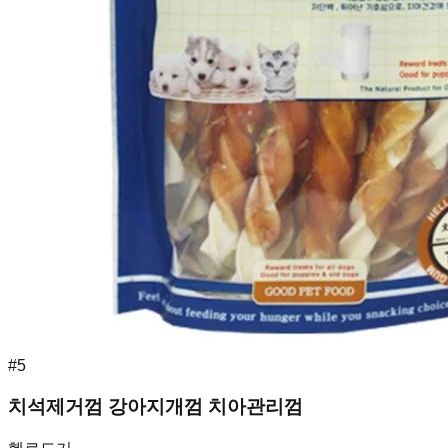
#
5
치석제거껌 강아지개껌 치아관리껌