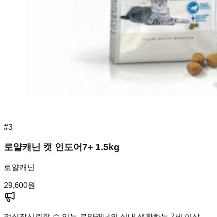
#
3
로얄캐닌 캣 인도어7+ 1.5kg
로얄캐닌
29,600
원
멍실장
신뢰할 수 있는 로얄캐닌의 실내 생활하는 7세 이상