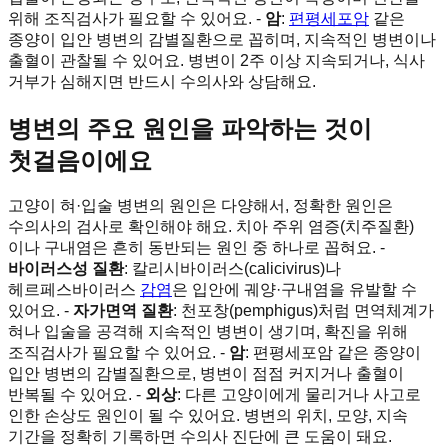
위해 조직검사가 필요할 수 있어요. -
암
:
편평세포암
같은
종양이 입안 병변의 감별질환으로 꼽히며, 지속적인 병변이나
출혈이 관찰될 수 있어요. 병변이 2주 이상 지속되거나, 식사
거부가 심해지면 반드시 수의사와 상담해요.
병변의 주요 원인을 파악하는 것이
첫걸음이에요
고양이 혀·입술 병변의 원인은 다양해서, 정확한 원인은
수의사의 검사로 확인해야 해요. 치아 주위 염증(치주질환)
이나 구내염은 흔히 동반되는 원인 중 하나로 꼽혀요. -
바이러스성 질환
: 칼리시바이러스(calicivirus)나
헤르페스바이러스
감염
은 입안에 궤양·구내염을 유발할 수
있어요. -
자가면역 질환
: 천포창(pemphigus)처럼 면역체계가
혀나 입술을 공격해 지속적인 병변이 생기며, 확진을 위해
조직검사가 필요할 수 있어요. -
암
: 편평세포암 같은 종양이
입안 병변의 감별질환으로, 병변이 점점 커지거나 출혈이
반복될 수 있어요. -
외상
: 다른 고양이에게 물리거나 사고로
인한 손상도 원인이 될 수 있어요. 병변의 위치, 모양, 지속
기간을 정확히 기록하면 수의사 진단에 큰 도움이 돼요.