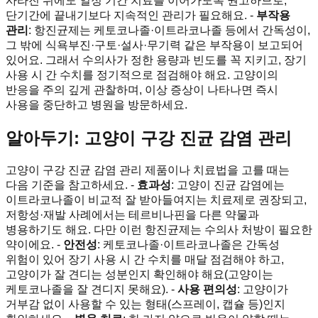
사라진 뒤에도 일정 기간 치료를 이어가도록 권고하므로,
단기간에 끝내기보다 지속적인 관리가 필요해요. -
부작용
관리
: 항진균제는 케토코나졸·이트라코나졸 등에서 간독성이,
그 밖에 식욕부진·구토·설사·무기력 같은 부작용이 보고되어
있어요. 그래서 수의사가 정한 용량과 빈도를 꼭 지키고, 장기
사용 시 간 수치를 정기적으로 점검해야 해요. 고양이의
반응을 주의 깊게 관찰하며, 이상 증상이 나타나면 즉시
사용을 중단하고 병원을 방문하세요.
알아두기: 고양이 구강 진균 감염 관리
고양이 구강 진균 감염 관리 제품이나 치료법을 고를 때는
다음 기준을 참고하세요. -
효과성
: 고양이 진균 감염에는
이트라코나졸이 비교적 잘 받아들여지는 치료제로 권장되고,
저항성·재발 사례에서는 테르비나핀을 다른 약물과
병용하기도 해요. 다만 이런 항진균제는 수의사 처방이 필요한
약이에요. -
안전성
: 케토코나졸·이트라코나졸은 간독성
위험이 있어 장기 사용 시 간 수치를 매달 점검해야 하고,
고양이가 잘 견디는 성분인지 확인해야 해요(고양이는
케토코나졸을 잘 견디지 못해요). -
사용 편의성
: 고양이가
거부감 없이 사용할 수 있는 형태(스프레이, 캡슐 등)인지