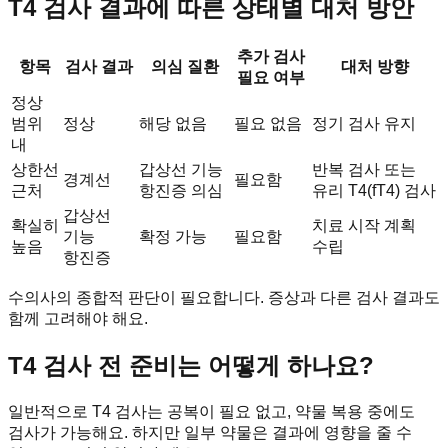
T4 검사 결과에 따른 상태별 대처 방안
추가 검사
항목
검사 결과
의심 질환
대처 방향
필요 여부
정상
범위
정상
해당 없음
필요 없음
정기 검사 유지
내
상한선
갑상선 기능
반복 검사 또는
경계선
필요함
근처
항진증 의심
유리 T4(fT4) 검사
갑상선
확실히
치료 시작 계획
기능
확정 가능
필요함
높음
수립
항진증
수의사의 종합적 판단이 필요합니다. 증상과 다른 검사 결과도
함께 고려해야 해요.
T4 검사 전 준비는 어떻게 하나요?
일반적으로 T4 검사는 공복이 필요 없고, 약물 복용 중에도
검사가 가능해요. 하지만 일부 약물은 결과에 영향을 줄 수