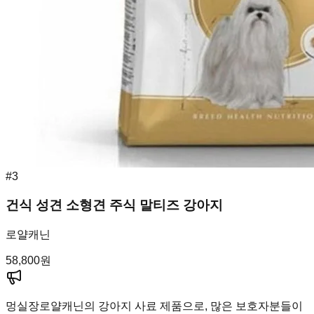
#
3
건식 성견 소형견 주식 말티즈 강아지
로얄캐닌
58,800
원
멍실장
로얄캐닌의 강아지 사료 제품으로, 많은 보호자분들이