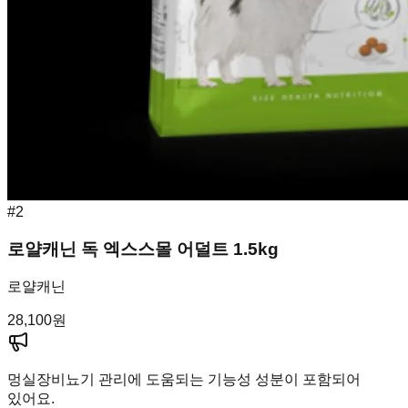
#
2
로얄캐닌 독 엑스스몰 어덜트 1.5kg
로얄캐닌
28,100
원
멍실장
비뇨기 관리에 도움되는 기능성 성분이 포함되어
있어요.