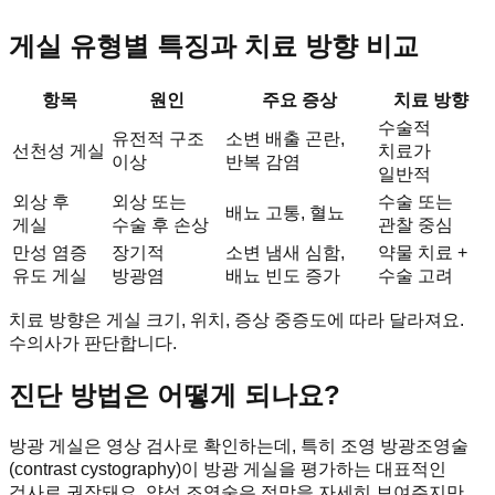
게실 유형별 특징과 치료 방향 비교
항목
원인
주요 증상
치료 방향
수술적
유전적 구조
소변 배출 곤란,
선천성 게실
치료가
이상
반복 감염
일반적
외상 후
외상 또는
수술 또는
배뇨 고통, 혈뇨
게실
수술 후 손상
관찰 중심
만성 염증
장기적
소변 냄새 심함,
약물 치료 +
유도 게실
방광염
배뇨 빈도 증가
수술 고려
치료 방향은 게실 크기, 위치, 증상 중증도에 따라 달라져요.
수의사가 판단합니다.
진단 방법은 어떻게 되나요?
방광 게실은 영상 검사로 확인하는데, 특히 조영 방광조영술
(contrast cystography)이 방광 게실을 평가하는 대표적인
검사로 권장돼요. 양성 조영술은 점막을 자세히 보여주지만