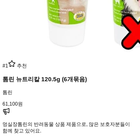
#
1
추천
톰린 뉴트리칼 120.5g (6개묶음)
톰린
61,100
원
멍실장
톰린의 반려동물 상품 제품으로, 많은 보호자분들이
함께 찾고 있어요.