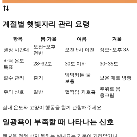
계절별 햇빛자리 관리 요령
항목
봄·가을
여름
겨울
오전~오후
권장 시간대
오전 9시 이전
정오~오후 3시
전반
바닥 온도
28~32도
30도 이하
30~35도
목표
암막커튼·물
필수 관리
환기
보온 매트 병행
보충
추위로 몸
주의 신호
일반
헐떡임·과호흡
웅크림
실내 온도와 고양이 행동을 함께 관찰해주세요
일광욕이 부족할 때 나타나는 신호
햇빛을 전혀 받지 못하는 실내묘는 기분이 가라앉거나