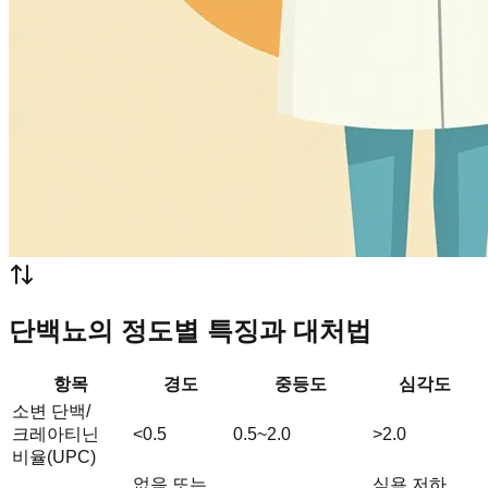
단백뇨의 정도별 특징과 대처법
항목
경도
중등도
심각도
소변 단백/
크레아티닌
<0.5
0.5~2.0
>2.0
비율(UPC)
없음 또는
식욕 저하,