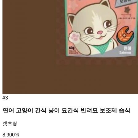
#
3
연어 고양이 간식 냥이 묘간식 반려묘 보조제 습식
캣츠랑
8,900
원