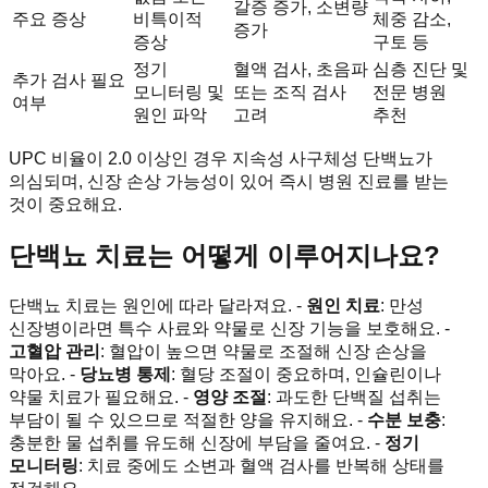
갈증 증가, 소변량
주요 증상
비특이적
체중 감소,
증가
증상
구토 등
정기
혈액 검사, 초음파
심층 진단 및
추가 검사 필요
모니터링 및
또는 조직 검사
전문 병원
여부
원인 파악
고려
추천
UPC 비율이 2.0 이상인 경우 지속성 사구체성 단백뇨가
의심되며, 신장 손상 가능성이 있어 즉시 병원 진료를 받는
것이 중요해요.
단백뇨 치료는 어떻게 이루어지나요?
단백뇨 치료는 원인에 따라 달라져요. -
원인 치료
: 만성
신장병이라면 특수 사료와 약물로 신장 기능을 보호해요. -
고혈압 관리
: 혈압이 높으면 약물로 조절해 신장 손상을
막아요. -
당뇨병 통제
: 혈당 조절이 중요하며, 인슐린이나
약물 치료가 필요해요. -
영양 조절
: 과도한 단백질 섭취는
부담이 될 수 있으므로 적절한 양을 유지해요. -
수분 보충
:
충분한 물 섭취를 유도해 신장에 부담을 줄여요. -
정기
모니터링
: 치료 중에도 소변과 혈액 검사를 반복해 상태를