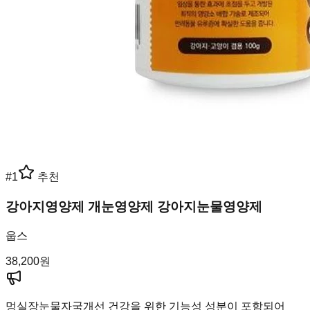
#
1
추천
강아지영양제 개눈영양제 강아지눈물영양제
웁스
38,200
원
멍실장
눈물자국개선 건강을 위한 기능성 성분이 포함되어