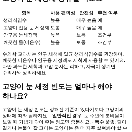
항목
사용 편의성
안전성
추천 여부
생리식염수
높음
매우 높음
예
고양이 전용 눈 세정제
보통
매우 높음
예
안구용 눈세정액
높음
보통
조건부
깨끗한 물(미온수)
높음
보통
조건부
수의학 교과서는 안구 세척에 멸균 생리식염수를 권장하며,
깨끗한 미온수나 안구용 세정액도 세척에 사용할 수 있어요.
다만 과도한 세척과 고압 분사는 피하고, 자극이 생기면
수의사와 상의하세요.
고양이 눈 세정 빈도는 얼마나 해야
하나요?
고양이 눈 세정 빈도는 정해진 기준이 있다기보다 고양이의
상태에 따라 달라져요. -
일반적인 경우
: 눈 주변에 분비물이
보일 때 가볍게 닦아 주는 정도면 충분해요. -
특수 품종
: 털이
길거나 눈물이 잘 고이는 고양이는 좀 더 자주 살펴봐야 할 수