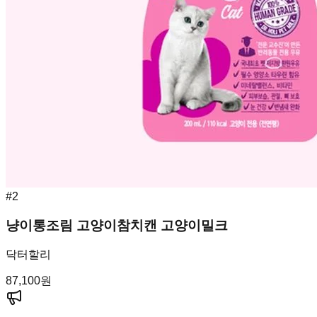
#
2
냥이통조림 고양이참치캔 고양이밀크
닥터할리
87,100
원