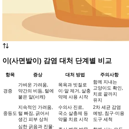
이(사면발이) 감염 대처 단계별 비교
항목
증상
대처 방법
주의사항
함께 지내는
가벼운 가려움,
목욕과 빗질로
고양이도 확인,
경증
약간의 비듬, 털에
이·알 제거, 살충
치료 끝까지
붙은 알(서캐)
약제 사용 시작
유지
지속적인 가려움,
수의사 진료,
2차 세균 감염
중등도
털 빠짐, 긁어서
국소 살충제 등
예방, 침구·미용
생긴 피부 상처
약물 치료 시작
도구 세척
심한 긁음과 진물·