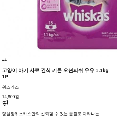
#
4
고양이 아기 사료 건식 키튼 오션피쉬 우유 1.1kg
1P
위스카스
14,800
원
멍실장
위스카스만의 신뢰할 수 있는 품질로 자라나는