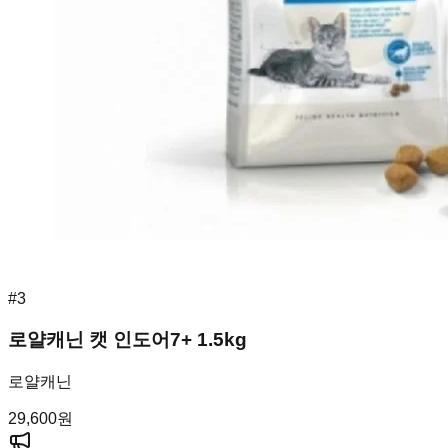
#
3
로얄캐닌 캣 인도어7+ 1.5kg
로얄캐닌
29,600
원