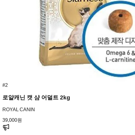
#
2
로얄캐닌 캣 샴 어덜트 2kg
ROYAL CANIN
39,000
원