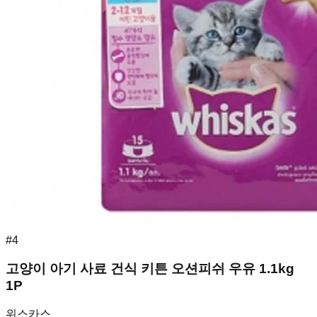
#
4
고양이 아기 사료 건식 키튼 오션피쉬 우유 1.1kg
1P
위스카스