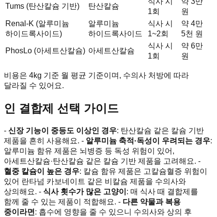
식사 시
약 3만
Tums (탄산칼슘 기반)
탄산칼슘
1회
원
Renal-K (알루미늄
알루미늄
식사 시
약 4만
하이드록사이드)
하이드록사이드
1~2회
5천 원
식사 시
약 6만
PhosLo (아세트산칼슘)
아세트산칼슘
1회
원
비용은 4kg 기준 월 평균 기준이며, 수의사 처방에 따라
달라질 수 있어요.
인 결합제 선택 가이드
-
신장 기능이 중등도 이상인 경우
: 탄산칼슘 같은 칼슘 기반
제품을 흔히 사용해요. -
알루미늄 축적·독성이 우려되는 경우
:
알루미늄 함유 제품은 뇌병증 등 독성 위험이 있어,
아세트산칼슘·탄산칼슘 같은 칼슘 기반 제품을 고려해요. -
혈중 칼슘이 높은 경우
: 칼슘 함유 제품은 고칼슘혈증 위험이
있어 란타넘 카보네이트 같은 비칼슘 제품을 수의사와
상의해요. -
식사 횟수가 많은 고양이
: 매 식사 때 결합제를
함께 줄 수 있는 제품이 적합해요. -
다른 약물과 복용
중이라면
: 흡수에 영향을 줄 수 있으니 수의사와 상의 후