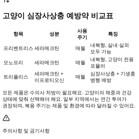
고양이 심장사상충 예방약 비교표
사용
항목
성분
특징
주기
내복형, 실내·실외
프리벤트리스
세라메크틴
매월
모두 가능
내복형, 고양이 전용
모노프리
세라메크틴
매월
포뮬러
세라메크틴 +
심장사상충 + 기생충
트리플리스
매월
이프로티오신
병행 예방
모든 제품은 수의사 처방이 필요해요. 고양이의 체중과 건강
상태에 맞춰 선택해야 해요. 일부 지역에서는 연간 투여가
권장되며, 복용 주기는 제품 및 환경에 따라 달라질 수 있어요.
주의사항 및 금기사항