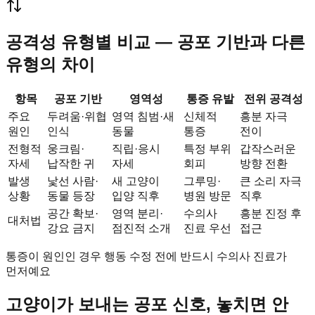
공격성 유형별 비교 — 공포 기반과 다른
유형의 차이
항목
공포 기반
영역성
통증 유발
전위 공격성
주요
두려움·위협
영역 침범·새
신체적
흥분 자극
원인
인식
동물
통증
전이
전형적
웅크림·
직립·응시
특정 부위
갑작스러운
자세
납작한 귀
자세
회피
방향 전환
발생
낯선 사람·
새 고양이
그루밍·
큰 소리 자극
상황
동물 등장
입양 직후
병원 방문
직후
공간 확보·
영역 분리·
수의사
흥분 진정 후
대처법
강요 금지
점진적 소개
진료 우선
접근
통증이 원인인 경우 행동 수정 전에 반드시 수의사 진료가
먼저예요
고양이가 보내는 공포 신호, 놓치면 안