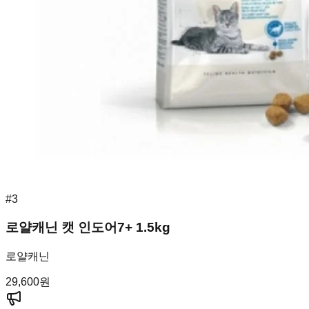
#
3
로얄캐닌 캣 인도어7+ 1.5kg
로얄캐닌
29,600
원