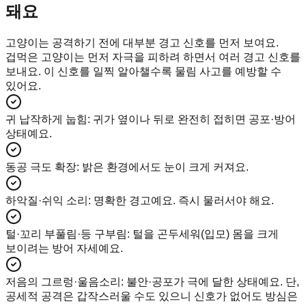
돼요
고양이는 공격하기 전에 대부분 경고 신호를 먼저 보여요.
겁먹은 고양이는 먼저 자극을 피하려 하면서 여러 경고 신호를
보내요. 이 신호를 일찍 알아챌수록 물림 사고를 예방할 수
있어요.
귀 납작하게 눕힘
:
귀가 옆이나 뒤로 완전히 접히면 공포·방어
상태예요.
동공 극도 확장
:
밝은 환경에서도 눈이 크게 커져요.
하악질·쉬익 소리
:
명확한 경고예요. 즉시 물러서야 해요.
털·꼬리 부풀림·등 구부림
:
털을 곤두세워(입모) 몸을 크게
보이려는 방어 자세예요.
저음의 그르렁·울음소리
:
불안·공포가 극에 달한 상태예요. 단,
공세적 공격은 갑작스러울 수도 있으니 신호가 없어도 방심은