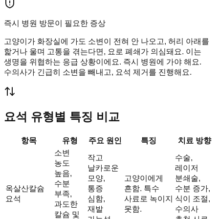
즉시 병원 방문이 필요한 증상
고양이가 화장실에 가도 소변이 전혀 안 나오고, 허리 아래를
핥거나 울며 고통을 겪는다면, 요로 폐쇄가 의심돼요. 이는
생명을 위협하는 응급 상황이에요. 즉시 병원에 가야 해요.
수의사가 긴급히 소변을 빼내고, 요석 제거를 진행해요.
요석 유형별 특징 비교
항목
유형
주요 원인
특징
치료 방향
소변
작고
수술,
농도
날카로운
레이저
높음,
모양,
고양이에게
분쇄술,
수분
옥살산칼슘
통증
흔함. 특수
수분 증가,
부족,
요석
심함,
사료로 녹이지
식이 조절,
과도한
재발
못함.
수의사
칼슘 및