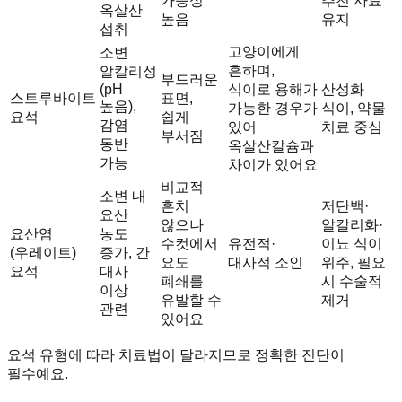
가능성
추천 사료
옥살산
높음
유지
섭취
고양이에게
소변
흔하며,
알칼리성
부드러운
(pH
식이로 용해가
산성화
스트루바이트
표면,
높음),
가능한 경우가
식이, 약물
요석
쉽게
감염
있어
치료 중심
부서짐
동반
옥살산칼슘과
가능
차이가 있어요
비교적
소변 내
흔치
저단백·
요산
않으나
알칼리화·
요산염
농도
수컷에서
유전적·
이뇨 식이
(우레이트)
증가, 간
요도
대사적 소인
위주, 필요
요석
대사
폐쇄를
시 수술적
이상
유발할 수
제거
관련
있어요
요석 유형에 따라 치료법이 달라지므로 정확한 진단이
필수예요.