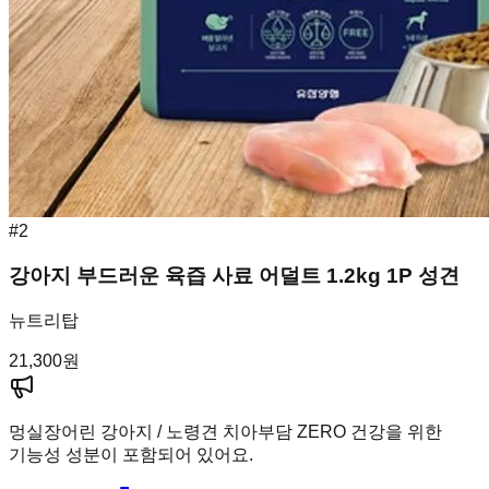
#
2
강아지 부드러운 육즙 사료 어덜트 1.2kg 1P 성견
뉴트리탑
21,300
원
멍실장
어린 강아지 / 노령견 치아부담 ZERO 건강을 위한
기능성 성분이 포함되어 있어요.