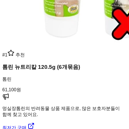
#
1
추천
톰린 뉴트리칼 120.5g (6개묶음)
톰린
61,100
원
멍실장
톰린의 반려동물 상품 제품으로, 많은 보호자분들이
함께 찾고 있어요.
최저가 구매