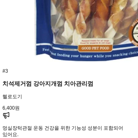
#
3
치석제거껌 강아지개껌 치아관리껌
헬로도기
6,400
원
멍실장
턱관절 운동 건강을 위한 기능성 성분이 포함되어
있어요.