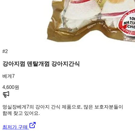
#
2
강아지껌 덴탈개껌 강아지간식
베게7
4,600
원
멍실장
베게7의 강아지 간식 제품으로, 많은 보호자분들이
함께 찾고 있어요.
최저가 구매