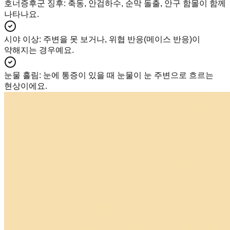
호너증후군 징후
:
축동, 안검하수, 순막 돌출, 안구 함몰이 함께
나타나요.
시야 이상
:
주변을 못 보거나, 위협 반응(메이스 반응)이
약해지는 경우예요.
눈물 흘림
:
눈에 통증이 있을 때 눈물이 눈 주변으로 흐르는
현상이에요.