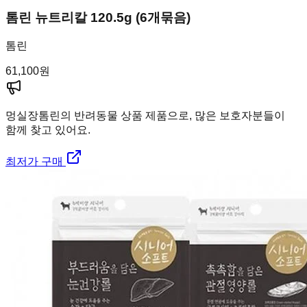
톰린 뉴트리칼 120.5g (6개묶음)
톰린
61,100
원
멍실장
톰린의 반려동물 상품 제품으로, 많은 보호자분들이
함께 찾고 있어요.
최저가 구매