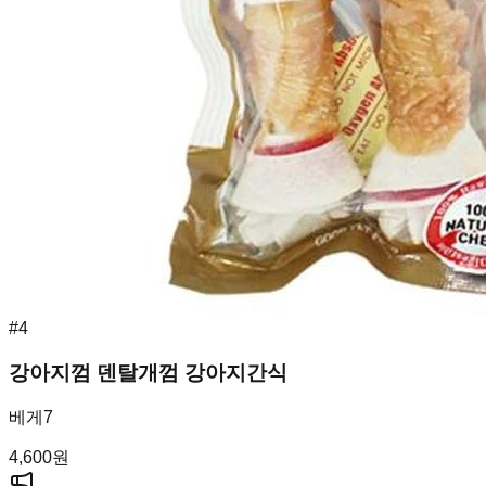
#
4
강아지껌 덴탈개껌 강아지간식
베게7
4,600
원