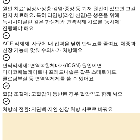
원인 치료
:
심장사상충·감염·종양 등 기저 원인이 있으면 그걸
먼저 치료해요. 특히 라임병(라임 신염)은 생존을 위해
독시사이클린 같은 항생제와 면역억제 치료를 '동시에'
진행해야 해요
ACE 억제제
:
사구체 내 압력을 낮춰 단백뇨를 줄여요. 체중과
신장 기능에 맞춰 수의사가 처방해요
면역억제제
:
면역복합체매개(ICGN) 원인이면
마이코페놀레이트나 프레드니솔론 같은 스테로이드,
클로람부실 등 면역억제제를 쓸 수 있어요
혈압 조절제
:
고혈압이 동반된 경우 혈압약도 함께 써요
처방식 전환
:
저단백·저인 신장 처방 사료로 바꿔요