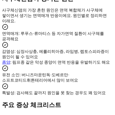
사구체신염의 가장 흔한 원인은 면역 복합체가 사구체에
쌓이면서 생기는 면역매개 반응이에요. 원인별로 정리하면
이래요.
면역매개
:
루푸스·류마티스 등 자가면역 질환이 사구체를
공격해요
감염성
:
심장사상충, 에를리히아증, 라임병, 렙토스피라증이
원인이 될 수 있어요
종양
: 림프종 같은 악성 종양이 면역 반응을 유발하기도 해요
유전 소인
:
버니즈마운틴독·도베르만·
소프트코티드휘튼테리어에서 많이 보여요
특발성
:
검사해도 끝까지 원인을 못 찾는 경우도 꽤 있어요
주요 증상 체크리스트