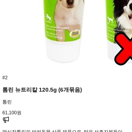
#
2
톰린 뉴트리칼 120.5g (6개묶음)
톰린
61,100
원
멍실장
톰린의 반려동물 상품 제품으로, 많은 보호자분들이