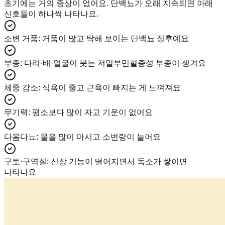
초기에는 거의 증상이 없어요. 단백뇨가 오래 지속되면 아래
신호들이 하나씩 나타나요.
소변 거품
:
거품이 많고 탁해 보이는 단백뇨 징후예요
부종
:
다리·배·얼굴이 붓는 저알부민혈증성 부종이 생겨요
체중 감소
:
식욕이 줄고 근육이 빠지는 게 느껴져요
무기력
:
평소보다 많이 자고 기운이 없어요
다음다뇨
:
물을 많이 마시고 소변량이 늘어요
구토·구역질
:
신장 기능이 떨어지면서 독소가 쌓이면
나타나요