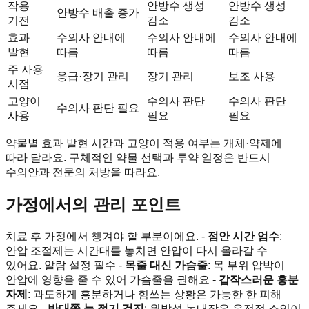
작용
안방수 생성
안방수 생성
안방수 배출 증가
기전
감소
감소
효과
수의사 안내에
수의사 안내에
수의사 안내에
발현
따름
따름
따름
주 사용
응급·장기 관리
장기 관리
보조 사용
시점
고양이
수의사 판단
수의사 판단
수의사 판단 필요
사용
필요
필요
약물별 효과 발현 시간과 고양이 적용 여부는 개체·약제에
따라 달라요. 구체적인 약물 선택과 투약 일정은 반드시
수의안과 전문의 처방을 따라요.
가정에서의 관리 포인트
치료 후 가정에서 챙겨야 할 부분이에요. -
점안 시간 엄수
:
안압 조절제는 시간대를 놓치면 안압이 다시 올라갈 수
있어요. 알람 설정 필수 -
목줄 대신 가슴줄
: 목 부위 압박이
안압에 영향을 줄 수 있어 가슴줄을 권해요 -
갑작스러운 흥분
자제
: 과도하게 흥분하거나 힘쓰는 상황은 가능한 한 피해
주세요 -
반대쪽 눈 정기 검진
: 원발성 녹내장은 유전적 소인이