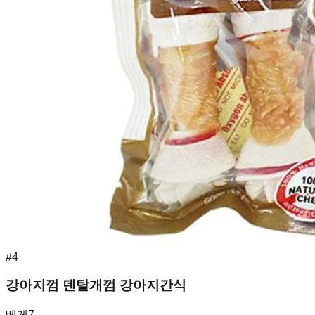
#
4
강아지껌 덴탈개껌 강아지간식
베게7