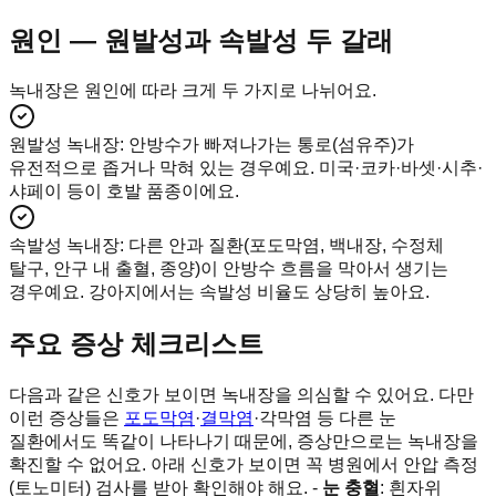
원인 — 원발성과 속발성 두 갈래
녹내장은 원인에 따라 크게 두 가지로 나뉘어요.
원발성 녹내장
:
안방수가 빠져나가는 통로(섬유주)가
유전적으로 좁거나 막혀 있는 경우예요. 미국·코카·바셋·시추·
샤페이 등이 호발 품종이에요.
속발성 녹내장
:
다른 안과 질환(포도막염, 백내장, 수정체
탈구, 안구 내 출혈, 종양)이 안방수 흐름을 막아서 생기는
경우예요. 강아지에서는 속발성 비율도 상당히 높아요.
주요 증상 체크리스트
다음과 같은 신호가 보이면 녹내장을 의심할 수 있어요. 다만
이런 증상들은
포도막염
·
결막염
·각막염 등 다른 눈
질환에서도 똑같이 나타나기 때문에, 증상만으로는 녹내장을
확진할 수 없어요. 아래 신호가 보이면 꼭 병원에서 안압 측정
(토노미터) 검사를 받아 확인해야 해요. -
눈 충혈
: 흰자위