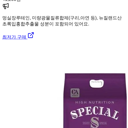
멍실장
루테인, 미량광물질류합제(구리,아연 등), 뉴질랜드산
초록입홍합추출물 성분이 포함되어 있어요.
최저가 구매