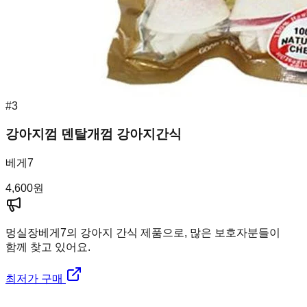
#
3
강아지껌 덴탈개껌 강아지간식
베게7
4,600
원
멍실장
베게7의 강아지 간식 제품으로, 많은 보호자분들이
함께 찾고 있어요.
최저가 구매