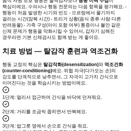
음식 자원 보호 행동은 혈액검사보다
행동 이력 수집
이
핵심이에요. 수의사나 행동 전문의는 다음 항목을 평가해요. -
행동이 처음 발생한 시기와 빈도 - 으르렁에서 물기까지
걸리는 시간(잠복 시간) - 트리거 상황(음식 종류·사람·다른
반려동물) - 가족 구성(아이 포함 여부) 통증이나 불안 같은
신체 문제가 행동을 악화시킬 수 있어서, 갑자기 심해진
경우라면 기본 신체검사도 함께 받는 게 좋아요.
치료 방법 — 탈감작 훈련과 역조건화
행동 교정의 핵심은
탈감작화(desensitization)
와
역조건화
(counter-conditioning)
예요. 위협 자극(다가오는 손)의
강도를 단계적으로 낮추면서, 그 자극이 고가치 간식으로
이어진다는 것을 학습시키는 방법이에요.
1단계
:
멀리서 접근하며 간식을 바닥에 던져줘요.
2단계
:
거리를 조금씩 좁히면서 반복해요.
3단계
:
밥그릇 옆에서 손으로 간식을 줘요.