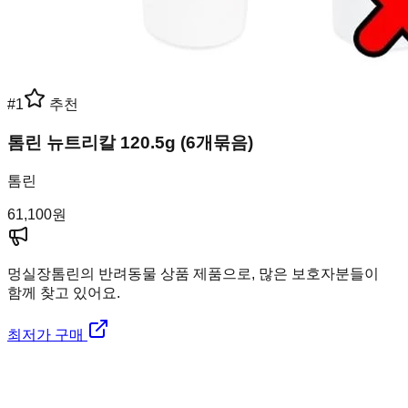
#
1
추천
톰린 뉴트리칼 120.5g (6개묶음)
톰린
61,100
원
멍실장
톰린의 반려동물 상품 제품으로, 많은 보호자분들이
함께 찾고 있어요.
최저가 구매