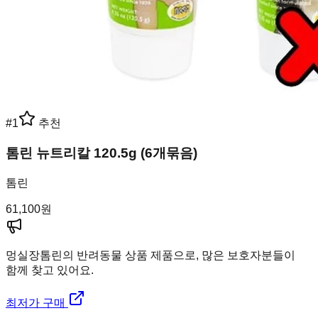
#
1
추천
톰린 뉴트리칼 120.5g (6개묶음)
톰린
61,100
원
멍실장
톰린의 반려동물 상품 제품으로, 많은 보호자분들이
함께 찾고 있어요.
최저가 구매