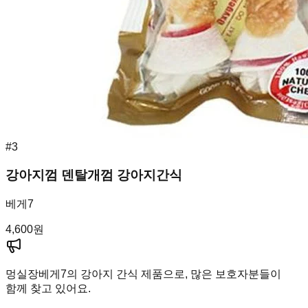
#
3
강아지껌 덴탈개껌 강아지간식
베게7
4,600
원
멍실장
베게7의 강아지 간식 제품으로, 많은 보호자분들이
함께 찾고 있어요.