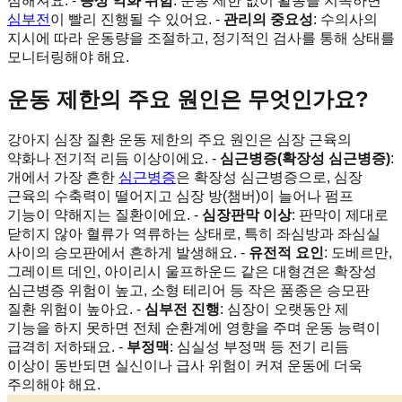
심해져요. -
증상 악화 위험
: 운동 제한 없이 활동을 지속하면
심부전
이 빨리 진행될 수 있어요. -
관리의 중요성
: 수의사의
지시에 따라 운동량을 조절하고, 정기적인 검사를 통해 상태를
모니터링해야 해요.
운동 제한의 주요 원인은 무엇인가요?
강아지 심장 질환 운동 제한의 주요 원인은 심장 근육의
약화나 전기적 리듬 이상이에요. -
심근병증(확장성 심근병증)
:
개에서 가장 흔한
심근병증
은 확장성 심근병증으로, 심장
근육의 수축력이 떨어지고 심장 방(챔버)이 늘어나 펌프
기능이 약해지는 질환이에요. -
심장판막 이상
: 판막이 제대로
닫히지 않아 혈류가 역류하는 상태로, 특히 좌심방과 좌심실
사이의 승모판에서 흔하게 발생해요. -
유전적 요인
: 도베르만,
그레이트 데인, 아이리시 울프하운드 같은 대형견은 확장성
심근병증 위험이 높고, 소형 테리어 등 작은 품종은 승모판
질환 위험이 높아요. -
심부전 진행
: 심장이 오랫동안 제
기능을 하지 못하면 전체 순환계에 영향을 주며 운동 능력이
급격히 저하돼요. -
부정맥
: 심실성 부정맥 등 전기 리듬
이상이 동반되면 실신이나 급사 위험이 커져 운동에 더욱
주의해야 해요.