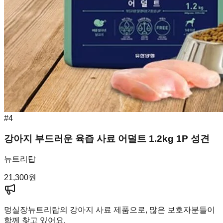
#
4
강아지 부드러운 육즙 사료 어덜트 1.2kg 1P 성견
뉴트리탑
21,300
원
멍실장
뉴트리탑의 강아지 사료 제품으로, 많은 보호자분들이
함께 찾고 있어요.