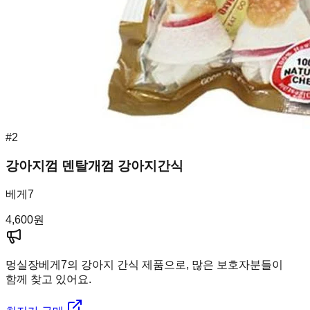
#
2
강아지껌 덴탈개껌 강아지간식
베게7
4,600
원
멍실장
베게7의 강아지 간식 제품으로, 많은 보호자분들이
함께 찾고 있어요.