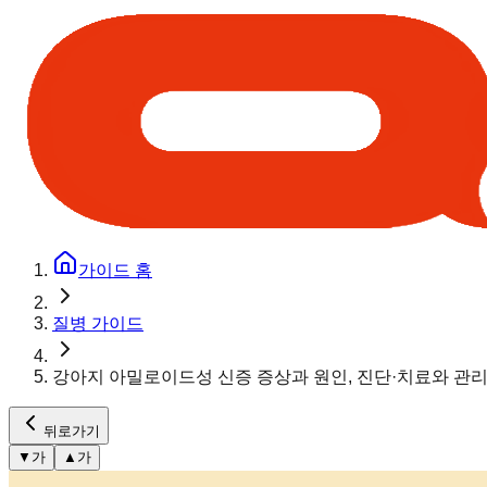
가이드 홈
질병 가이드
강아지 아밀로이드성 신증 증상과 원인, 진단·치료와 관
뒤로가기
▼
가
▲
가