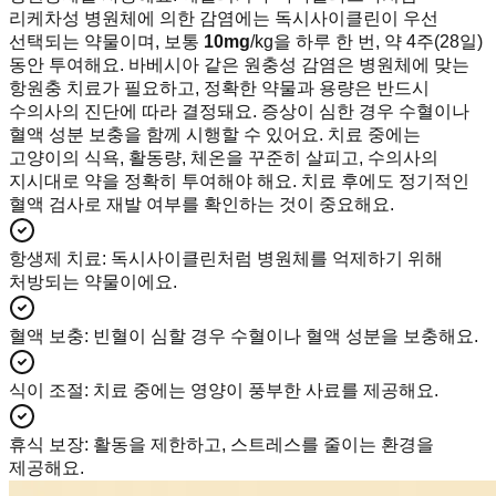
리케차성 병원체에 의한 감염에는 독시사이클린이 우선
선택되는 약물이며, 보통
10mg
/kg을 하루 한 번, 약 4주(28일)
동안 투여해요. 바베시아 같은 원충성 감염은 병원체에 맞는
항원충 치료가 필요하고, 정확한 약물과 용량은 반드시
수의사의 진단에 따라 결정돼요. 증상이 심한 경우 수혈이나
혈액 성분 보충을 함께 시행할 수 있어요. 치료 중에는
고양이의 식욕, 활동량, 체온을 꾸준히 살피고, 수의사의
지시대로 약을 정확히 투여해야 해요. 치료 후에도 정기적인
혈액 검사로 재발 여부를 확인하는 것이 중요해요.
항생제 치료
:
독시사이클린처럼 병원체를 억제하기 위해
처방되는 약물이에요.
혈액 보충
:
빈혈이 심할 경우 수혈이나 혈액 성분을 보충해요.
식이 조절
:
치료 중에는 영양이 풍부한 사료를 제공해요.
휴식 보장
:
활동을 제한하고, 스트레스를 줄이는 환경을
제공해요.