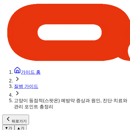
가이드 홈
질병 가이드
고양이 등점적(스팟온) 예방약 증상과 원인, 진단·치료와
관리 포인트 총정리
뒤로가기
▼
가
▲
가