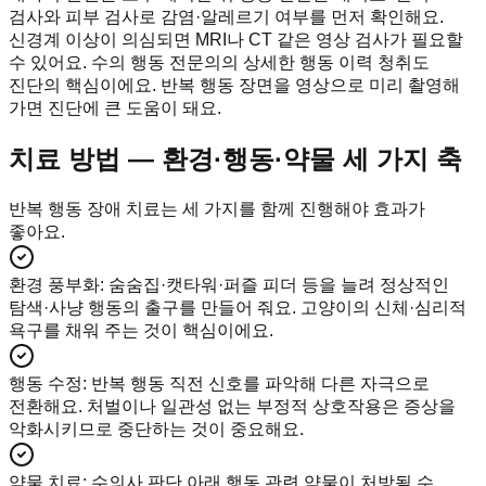
검사와 피부 검사로 감염·알레르기 여부를 먼저 확인해요.
신경계 이상이 의심되면 MRI나 CT 같은 영상 검사가 필요할
수 있어요. 수의 행동 전문의의 상세한 행동 이력 청취도
진단의 핵심이에요. 반복 행동 장면을 영상으로 미리 촬영해
가면 진단에 큰 도움이 돼요.
치료 방법 — 환경·행동·약물 세 가지 축
반복 행동 장애 치료는 세 가지를 함께 진행해야 효과가
좋아요.
환경 풍부화
:
숨숨집·캣타워·퍼즐 피더 등을 늘려 정상적인
탐색·사냥 행동의 출구를 만들어 줘요. 고양이의 신체·심리적
욕구를 채워 주는 것이 핵심이에요.
행동 수정
:
반복 행동 직전 신호를 파악해 다른 자극으로
전환해요. 처벌이나 일관성 없는 부정적 상호작용은 증상을
악화시키므로 중단하는 것이 중요해요.
약물 치료
:
수의사 판단 아래 행동 관련 약물이 처방될 수