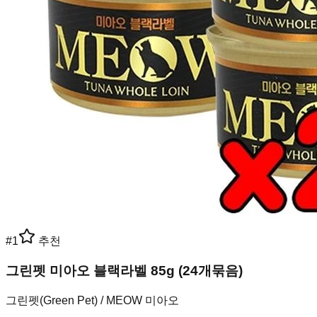
#
1
추천
그린펫 미아오 블랙라벨 85g (24개묶음)
그린펫(Green Pet) / MEOW 미아오