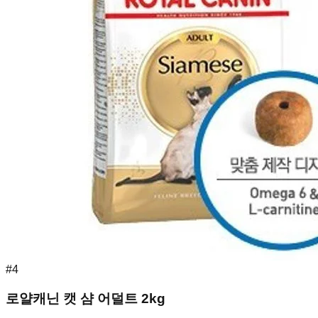
#
4
로얄캐닌 캣 샴 어덜트 2kg