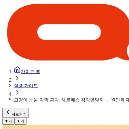
가이드 홈
질병 가이드
고양이 눈물·각막 혼탁, 헤르페스 각막염일까 — 원인과 
뒤로가기
▼
가
▲
가