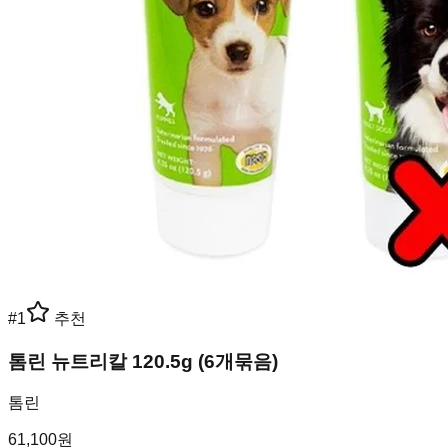
#
1
추천
톰린 뉴트리칼 120.5g (6개묶음)
톰린
61,100
원