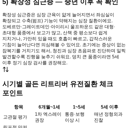
5) 확장성 심근증 — 중년 이후 꼭 확인
확장성 심근증은 심장 근육이 얇게 늘어지면서 좌심실이
확장되고 수축(펌프) 기능이 약해지는 심장 질환이에요.
도베르만·그레이트데인·아이리시 울프하운드 같은 대형·
초대형 품종에서 보고가 많고, 산책 중 평소보다 쉽게
지치거나, 가만히 있을 때도 호흡이 빠르고, 갑작스러운
기침이 늘어난다면 의심해볼 수 있어요. 초기에는 증상이 없는
잠복기를 거치기도 해서, 청진과 심장 초음파로 진단하며 일찍
발견할수록 진행을 늦추기 쉬워요. 덩치 큰 품종이라면 5세
이후 정기 심장 검사를 권장해요.
시기별 골든 리트리버 유전질환 체크
포인트
항목
6개월~1세
1~5세
5세 이후
1차 엑스레이
통증·보행
매년 정형외과
고관절 평가
권장
이상 시
진찰
림프절 만져