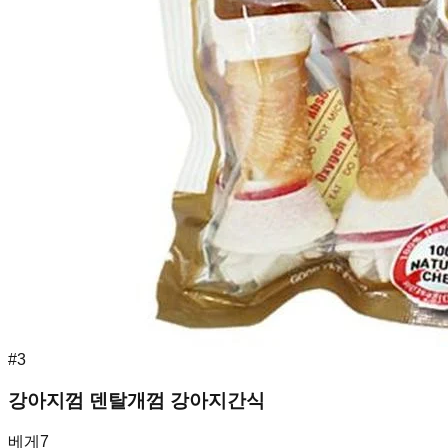
#
3
강아지껌 덴탈개껌 강아지간식
베게7