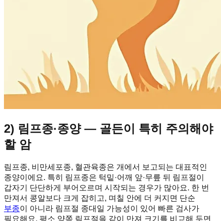
2) 림프종·종양 — 골든이 특히 주의해야
할 암
림프종, 비만세포종, 혈관육종은 개에서 보고되는 대표적인
종양이에요. 특히 림프종은 턱밑·어깨 앞·무릎 뒤 림프절이
갑자기 단단하게 부어오르며 시작되는 경우가 많아요. 한 번
만져서 콩알보다 크게 잡히고, 며칠 안에 더 커지면 단순
부종
이 아니라 림프절 종대일 가능성이 있어 빠른 검사가
필요해요. 평소 양쪽 림프절을 같이 만져 크기를 비교해 두면