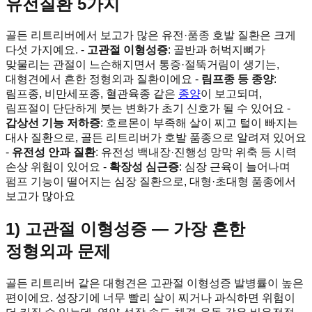
유전질환 5가지
골든 리트리버에서 보고가 많은 유전·품종 호발 질환은 크게
다섯 가지예요. -
고관절 이형성증
: 골반과 허벅지뼈가
맞물리는 관절이 느슨해지면서 통증·절뚝거림이 생기는,
대형견에서 흔한 정형외과 질환이에요 -
림프종 등 종양
:
림프종, 비만세포종, 혈관육종 같은
종양
이 보고되며,
림프절이 단단하게 붓는 변화가 초기 신호가 될 수 있어요 -
갑상선 기능 저하증
: 호르몬이 부족해 살이 찌고 털이 빠지는
대사 질환으로, 골든 리트리버가 호발 품종으로 알려져 있어요
-
유전성 안과 질환
: 유전성 백내장·진행성 망막 위축 등 시력
손상 위험이 있어요 -
확장성 심근증
: 심장 근육이 늘어나며
펌프 기능이 떨어지는 심장 질환으로, 대형·초대형 품종에서
보고가 많아요
1) 고관절 이형성증 — 가장 흔한
정형외과 문제
골든 리트리버 같은 대형견은 고관절 이형성증 발병률이 높은
편이에요. 성장기에 너무 빨리 살이 찌거나 과식하면 위험이