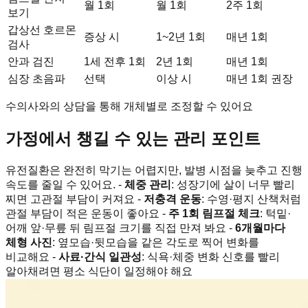
월 1회
월 1회
2주 1회
보기
갑상선 호르몬
증상 시
1~2년 1회
매년 1회
검사
안과 검진
1세 전후 1회
2년 1회
매년 1회
심장 초음파
선택
이상 시
매년 1회 권장
수의사와의 상담을 통해 개체별로 조정할 수 있어요
가정에서 챙길 수 있는 관리 포인트
유전질환은 완전히 막기는 어렵지만, 발병 시점을 늦추고 진행
속도를 줄일 수 있어요. -
체중 관리
: 성장기에 살이 너무 빨리
찌면 고관절 부담이 커져요 -
저충격 운동
: 수영·평지 산책처럼
관절 부담이 적은 운동이 좋아요 -
주 1회 림프절 체크
: 턱밑·
어깨 앞·무릎 뒤 림프절 크기를 직접 만져 봐요 -
6개월마다
체형 사진
: 옆모습·뒷모습을 같은 각도로 찍어 변화를
비교해요 -
사료·간식 일관성
: 식욕·체중 변화 신호를 빨리
알아채려면 평소 식단이 일정해야 해요