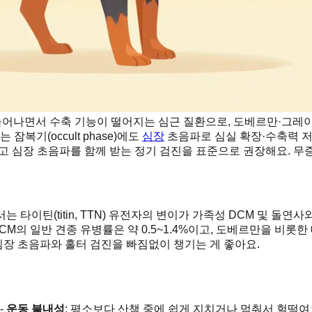
 늘어나면서 수축 기능이 떨어지는 심근 질환으로, 도베르만·그레
복기(occult phase)에도
심장
초음파로 심실 확장·수축력 저
고 심장 초음파를 함께 받는 정기 검진을 표준으로 권장해요. 무
타이틴(titin, TTN) 유전자의 변이가 가족성 DCM 및 돌연
CM의 일반 견종 유병률은 약 0.5~1.4%이고, 도베르만을 비롯
심장 초음파와 홀터 검진을 빠짐없이 챙기는 게 좋아요.
-
운동 불내성
: 평소보다 산책 중에 쉽게 지치거나 멈춰서 헐떡여