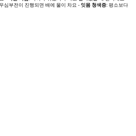
: 우심부전이 진행되면 배에 물이 차요 -
잇몸 청색증
: 평소보다