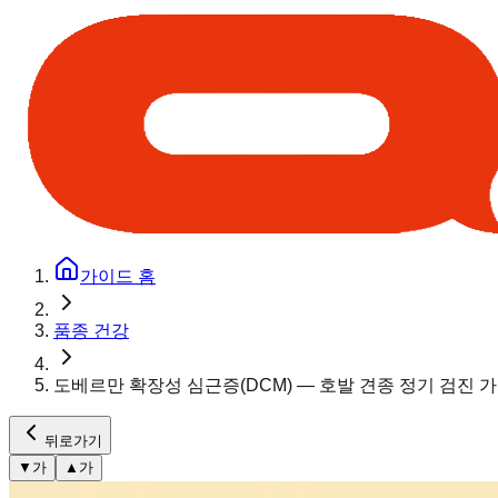
가이드 홈
품종 건강
도베르만 확장성 심근증(DCM) — 호발 견종 정기 검진 
뒤로가기
▼
가
▲
가