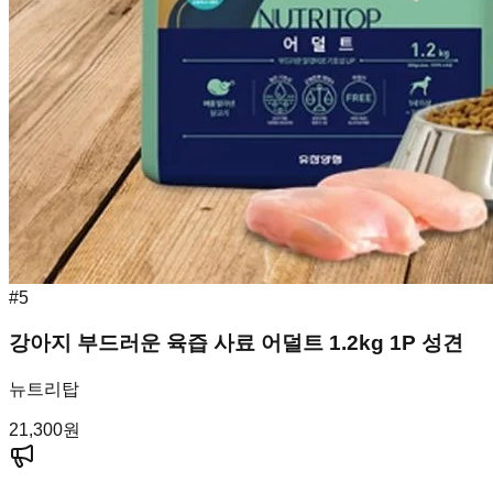
#
5
강아지 부드러운 육즙 사료 어덜트 1.2kg 1P 성견
뉴트리탑
21,300
원