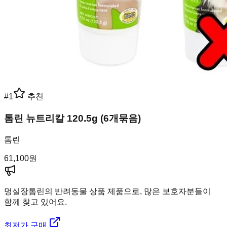
#
1
추천
톰린 뉴트리칼 120.5g (6개묶음)
톰린
61,100
원
멍실장
톰린의 반려동물 상품 제품으로, 많은 보호자분들이
함께 찾고 있어요.
최저가 구매