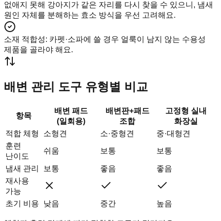
없애지 못해 강아지가 같은 자리를 다시 찾을 수 있으니, 냄새
원인 자체를 분해하는 효소 방식을 우선 고려해요.
소재 적합성
:
카펫·소파에 쓸 경우 얼룩이 남지 않는 수용성
제품을 골라야 해요.
배변 관리 도구 유형별 비교
배변 패드
배변판+패드
고정형 실내
항목
(일회용)
조합
화장실
적합 체형
소형견
소·중형견
중·대형견
훈련
쉬움
보통
보통
난이도
냄새 관리
보통
좋음
좋음
재사용
가능
초기 비용
낮음
중간
높음