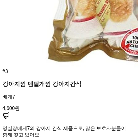
#
3
강아지껌 덴탈개껌 강아지간식
베게7
4,600
원
멍실장
베게7의 강아지 간식 제품으로, 많은 보호자분들이
함께 찾고 있어요.