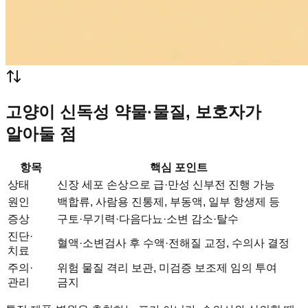
고양이 신독성 약물·물질, 보호자가
알아둘 점
항목
핵심 포인트
상태
신장 세포 손상으로 급·만성 신부전 진행 가능
원인
백합류, 사람용 진통제, 부동액, 일부 항생제 등
증상
구토·무기력·다음다뇨·소변 감소·탈수
진단·
혈액·소변검사 후 수액·전해질 교정, 수의사 결정
치료
주의·
위험 물질 격리 보관, 미검증 보조제 임의 투여
관리
금지