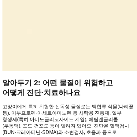
알아두기 2: 어떤 물질이 위험하고
어떻게 진단·치료하나요
고양이에게 특히 위험한 신독성 물질로는 백합류 식물(나리꽃
등), 이부프로펜·아세트아미노펜 등 사람용 진통제, 일부
항생제(특히 아미노글리코사이드 계열), 에틸렌글리콜
(부동액), 포도·건포도 등이 알려져 있어요. 진단은 혈액검사
(BUN·크레아티닌·SDMA)와 소변검사, 초음파 등으로