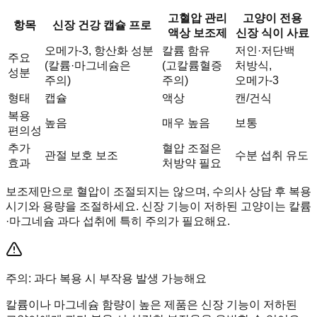
고혈압 관리
고양이 전용
항목
신장 건강 캡슐 프로
액상 보조제
신장 식이 사료
오메가-3, 항산화 성분
칼륨 함유
저인·저단백
주요
(칼륨·마그네슘은
(고칼륨혈증
처방식,
성분
주의)
주의)
오메가-3
형태
캡슐
액상
캔/건식
복용
높음
매우 높음
보통
편의성
추가
혈압 조절은
관절 보호 보조
수분 섭취 유도
효과
처방약 필요
보조제만으로 혈압이 조절되지는 않으며, 수의사 상담 후 복용
시기와 용량을 조절하세요. 신장 기능이 저하된 고양이는 칼륨
·마그네슘 과다 섭취에 특히 주의가 필요해요.
주의: 과다 복용 시 부작용 발생 가능해요
칼륨이나 마그네슘 함량이 높은 제품은 신장 기능이 저하된