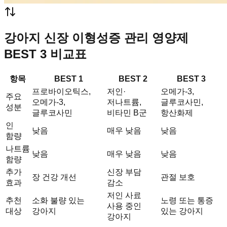
강아지 신장 이형성증 관리 영양제
BEST 3 비교표
항목
BEST 1
BEST 2
BEST 3
프로바이오틱스,
저인·
오메가-3,
주요
오메가-3,
저나트륨,
글루코사민,
성분
글루코사민
비타민 B군
항산화제
인
낮음
매우 낮음
낮음
함량
나트륨
낮음
매우 낮음
낮음
함량
추가
신장 부담
장 건강 개선
관절 보호
효과
감소
저인 사료
추천
소화 불량 있는
노령 또는 통증
사용 중인
대상
강아지
있는 강아지
강아지