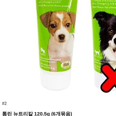
#
2
톰린 뉴트리칼 120.5g (6개묶음)